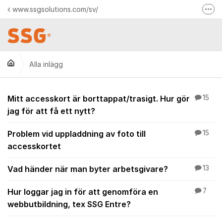
Hoppa till innehåll
www.ssgsolutions.com/sv/
Fler
Kontakta oss
Facebook
Alla inlägg
Logga in till dina tjänster
Alla inlägg
Mitt accesskort är borttappat/trasigt. Hur gör
15
jag för att få ett nytt?
Problem vid uppladdning av foto till
15
accesskortet
Vad händer när man byter arbetsgivare?
13
Hur loggar jag in för att genomföra en
7
webbutbildning, tex SSG Entre?