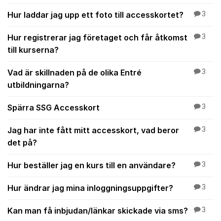
Hur laddar jag upp ett foto till accesskortet?
3
Hur registrerar jag företaget och får åtkomst
3
till kurserna?
Vad är skillnaden på de olika Entré
3
utbildningarna?
Spärra SSG Accesskort
3
Jag har inte fått mitt accesskort, vad beror
3
det på?
Hur beställer jag en kurs till en användare?
3
Hur ändrar jag mina inloggningsuppgifter?
3
Kan man få inbjudan/länkar skickade via sms?
3