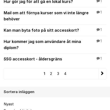
Hur gör jag för att gå en lokal kurs?
1
Mail om att förnya kurser som vi inte längre
1
behöver
Kan man byta foto på sitt accesskort?
1
Hur kommer jag som användare åt mina
1
diplom?
SSG accesskort - åldersgräns
1
1
2
3
4
Sortera inläggen
Nyast