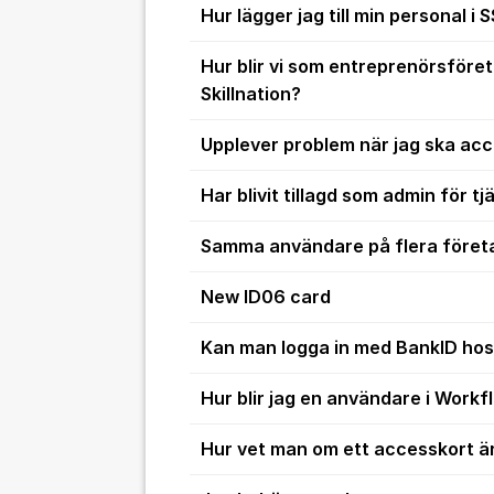
Hur lägger jag till min personal i 
Hur blir vi som entreprenörsföre
Skillnation?
Upplever problem när jag ska ac
Har blivit tillagd som admin för t
Samma användare på flera föret
New ID06 card
Kan man logga in med BankID hos
Hur blir jag en användare i Workf
Hur vet man om ett accesskort är