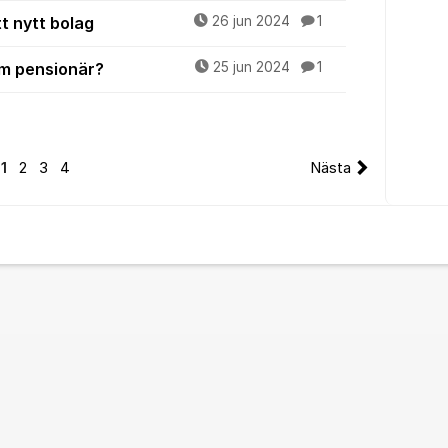
ett nytt bolag
26 jun 2024
1
om pensionär?
25 jun 2024
1
1
2
3
4
Nästa