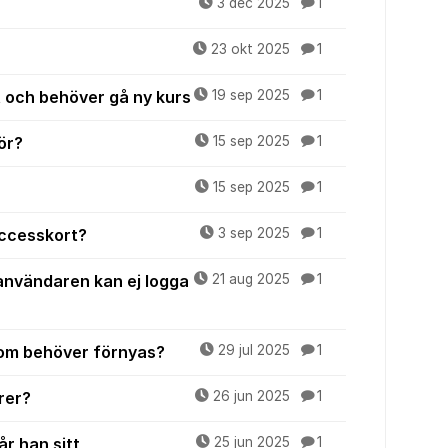
3 dec 2025
1
23 okt 2025
1
 och behöver gå ny kurs
19 sep 2025
1
tör?
15 sep 2025
1
15 sep 2025
1
accesskort?
3 sep 2025
1
användaren kan ej logga
21 aug 2025
1
 som behöver förnyas?
29 jul 2025
1
rer?
26 jun 2025
1
år han sitt
25 jun 2025
1