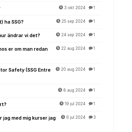
r
3 okt 2024
1
t) ha SSG?
25 sep 2024
1
ur ändrar vi det?
24 sep 2024
1
 hos er om man redan
22 aug 2024
1
tor Safety (SSG Entre
20 aug 2024
1
8 aug 2024
1
rt?
19 jul 2024
1
r jag med mig kurser jag
6 jul 2024
3