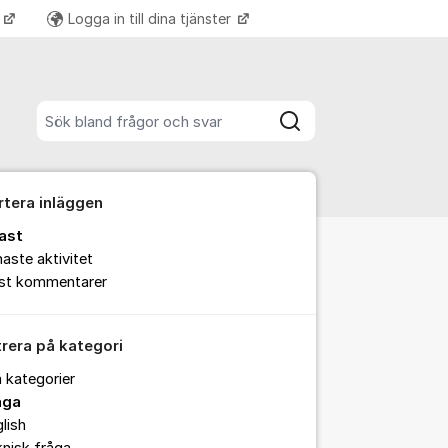
k
Logga in till dina tjänster
Fler supportlänkar
Sök bland alla inlägg
Sök
rtera inläggen
ast
aste aktivitet
est kommentarer
trera på kategori
a kategorier
åga
lish