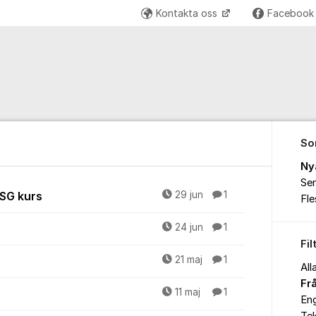
Kontakta oss
Faceboo
So
Ny
Sen
SG kurs
29 jun
1
Fl
24 jun
1
Fil
21 maj
1
All
Fr
11 maj
1
Eng