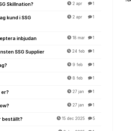
Tek
SSG Skillnation?
2 apr
1
tag kund i SSG
2 apr
1
ceptera inbjudan
18 mar
1
jänsten SSG Supplier
24 feb
1
ag?
9 feb
1
8 feb
1
 er?
27 jan
1
low?
27 jan
1
 beställt?
15 dec 2025
5