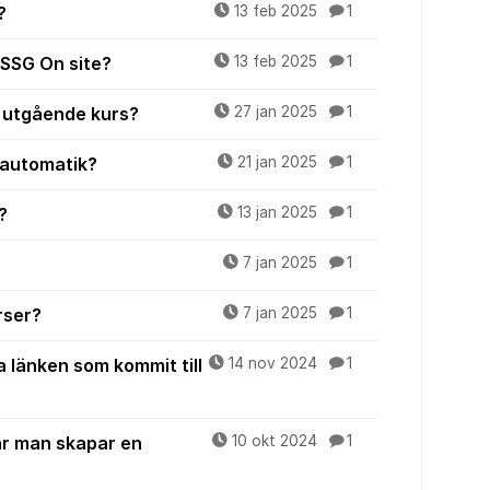
?
13 feb 2025
1
i SSG On site?
13 feb 2025
1
 utgående kurs?
27 jan 2025
1
 automatik?
21 jan 2025
1
?
13 jan 2025
1
7 jan 2025
1
rser?
7 jan 2025
1
a länken som kommit till
14 nov 2024
1
är man skapar en
10 okt 2024
1