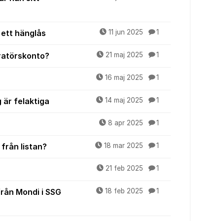
ett hänglås
11 jun 2025
1
tratörskonto?
21 maj 2025
1
16 maj 2025
1
 är felaktiga
14 maj 2025
1
8 apr 2025
1
från listan?
18 mar 2025
1
21 feb 2025
1
 från Mondi i SSG
18 feb 2025
1