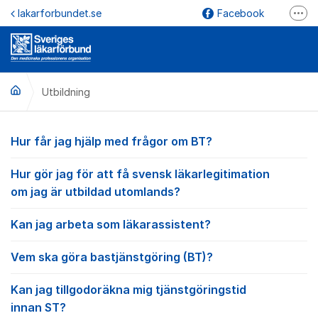
Hoppa till innehåll
lakarforbundet.se
Facebook
Fler
YouTube
Instagram
Utbildning
LinkedIn
lakarforbundet.se
Utbildning
Hur får jag hjälp med frågor om BT?
Hur gör jag för att få svensk läkarlegitimation
om jag är utbildad utomlands?
Kan jag arbeta som läkarassistent?
Vem ska göra bastjänstgöring (BT)?
Kan jag tillgodoräkna mig tjänstgöringstid
innan ST?