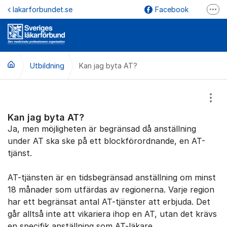
Hoppa till innehåll
lakarforbundet.se
Facebook
Fler
YouTube
Instagram
Utbildning
Kan jag byta AT?
LinkedIn
lakarforbundet.se
Visa
Kan jag byta AT?
Ja, men möjligheten är begränsad då anställning
under AT ska ske på ett blockförordnande, en AT-
tjänst.
AT-tjänsten är en tidsbegränsad anställning om minst
18 månader som utfärdas av regionerna. Varje region
har ett begränsat antal AT-tjänster att erbjuda. Det
går alltså inte att vikariera ihop en AT, utan det krävs
en specifik anställning som AT-läkare.