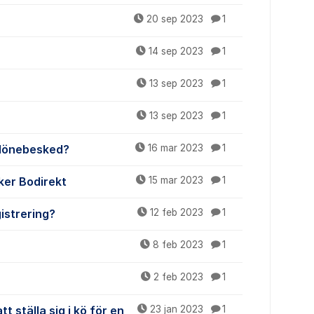
20 sep 2023
1
14 sep 2023
1
13 sep 2023
1
13 sep 2023
1
e lönebesked?
16 mar 2023
1
ker Bodirekt
15 mar 2023
1
gistrering?
12 feb 2023
1
8 feb 2023
1
2 feb 2023
1
 ställa sig i kö för en
23 jan 2023
1