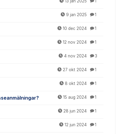
13 jan 2025
1
9 jan 2025
1
10 dec 2024
1
12 nov 2024
1
4 nov 2024
3
27 okt 2024
1
8 okt 2024
1
esseanmälningar?
15 aug 2024
1
28 jun 2024
1
12 jun 2024
1