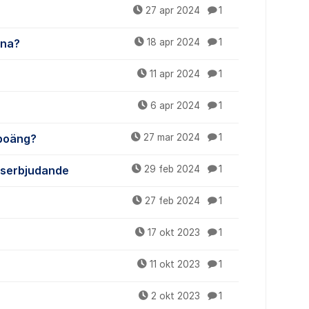
27 apr 2024
1
rna?
18 apr 2024
1
11 apr 2024
1
6 apr 2024
1
 poäng?
27 mar 2024
1
tserbjudande
29 feb 2024
1
27 feb 2024
1
17 okt 2023
1
11 okt 2023
1
2 okt 2023
1