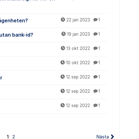
 lägenheten?
22 jan 2023
1
g utan bank-id?
19 jan 2023
1
13 okt 2022
1
10 okt 2022
1
or
12 sep 2022
1
12 sep 2022
1
12 sep 2022
1
1
2
Nästa