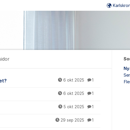
Karlskr
sidor
So
Ny
Sen
h Mina sidor
et?
6 okt 2025
1
Fl
6 okt 2025
1
5 okt 2025
1
29 sep 2025
1