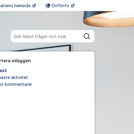
onahems hemsida
Driftinfo
Fler supportlänkar
Sök bland alla inlägg
Sök
rtera inläggen
ast
aste aktivitet
est kommentarer