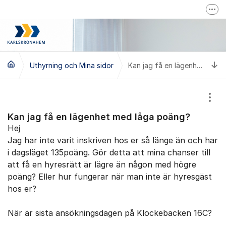
Hoppa till innehåll
Fler
Karlskronahems hemsida
Driftinfo
Ti
Uthyrning och Mina sidor
Kan jag få en lägenhet med låga poäng?
Visa
Kan jag få en lägenhet med låga poäng?
Hej
Jag har inte varit inskriven hos er så länge än och har
i dagsläget 135poäng. Gör detta att mina chanser till
att få en hyresrätt är lägre än någon med högre
poäng? Eller hur fungerar när man inte är hyresgäst
hos er?
När är sista ansökningsdagen på Klockebacken 16C?