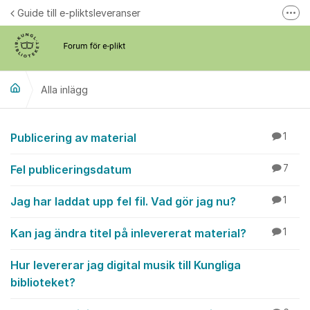
Hoppa till innehåll
Guide till e-pliktsleveranser
Fler
Forum för plikt
kb.se
Alla inlägg
Alla inlägg
Publicering av material
1
Fel publiceringsdatum
7
Jag har laddat upp fel fil. Vad gör jag nu?
1
Kan jag ändra titel på inlevererat material?
1
Hur levererar jag digital musik till Kungliga
biblioteket?