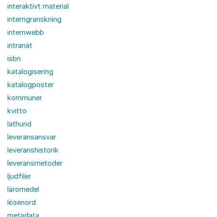
interaktivt material
interngranskning
internwebb
intranät
isbn
katalogisering
katalogposter
kommuner
kvitto
lathund
leveransansvar
leveranshistorik
leveransmetoder
ljudfiler
läromedel
lösenord
metadata