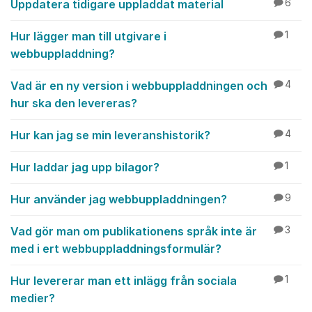
Uppdatera tidigare uppladdat material
6
Hur lägger man till utgivare i
1
webbuppladdning?
Vad är en ny version i webbuppladdningen och
4
hur ska den levereras?
Hur kan jag se min leveranshistorik?
4
Hur laddar jag upp bilagor?
1
Hur använder jag webbuppladdningen?
9
Vad gör man om publikationens språk inte är
3
med i ert webbuppladdningsformulär?
Hur levererar man ett inlägg från sociala
1
medier?