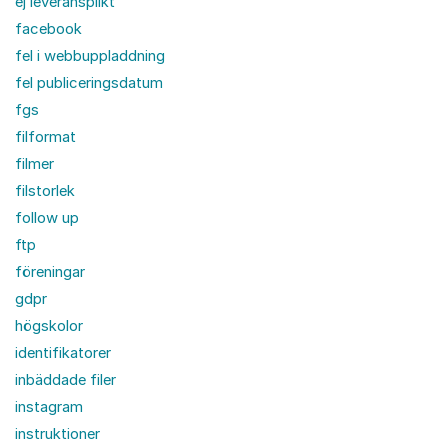
ej leveransplikt
facebook
fel i webbuppladdning
fel publiceringsdatum
fgs
filformat
filmer
filstorlek
follow up
ftp
föreningar
gdpr
högskolor
identifikatorer
inbäddade filer
instagram
instruktioner