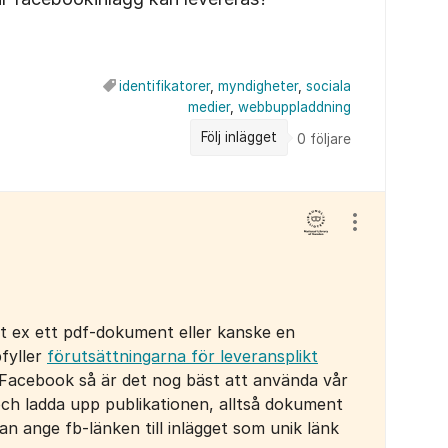
identifikatorer
,
myndigheter
,
sociala
medier
,
webbuppladdning
Följ inlägget
0
följare
Visa/dölj ins
 t ex ett pdf-dokument eller kanske en
fyller
förutsättningarna för leveransplikt
 Facebook så är det nog bäst att använda vår
ch ladda upp publikationen, alltså dokument
dan ange fb-länken till inlägget som unik länk