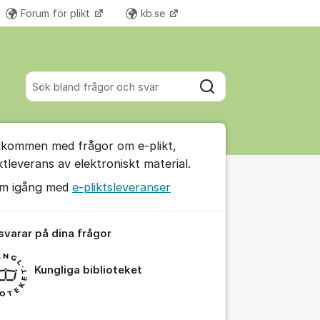
Forum för plikt
kb.se
Fler supportlänkar
Sök bland alla inlägg
Sök
umet
lkommen med frågor om e-plikt,
te kommentaren
iktleverans av elektroniskt material.
m igång med
e-pliktsleveranser
ällningar för inlägg/kommentar
 svarar på dina frågor
Kungliga biblioteket