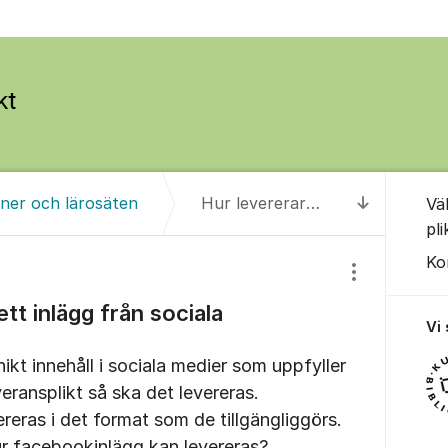
Om for
ner och lärosäten
Hur levererar man ett inlägg från sociala medier?
Vä
Till senas
pl
Ko
Visa/dölj inst
tt inlägg från sociala
Vi
kt innehåll i sociala medier som uppfyller
veransplikt så ska det levereras.
reras i det format som de tillgängliggörs.
r facebookinlägg kan levereras?