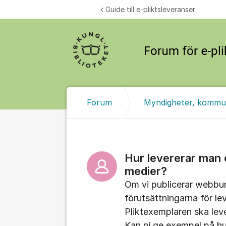
Hoppa till innehåll
Guide till e-pliktsleveranser
Forum
Myndigheter, kommu
Hur levererar man e
medier?
Om vi publicerar webbuni
förutsättningarna för le
Pliktexemplaren ska leve
Kan ni ge exempel på hu