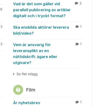
Vad är det som gäller vid
3
6
parallell publicering av artiklar
digitalt och i tryckt format?
3
Ska enskilda aktörer leverera
1
bild/video?
3
Vem är ansvarig för
1
leveransplikt av en
nättidskrift: ägare eller
utgivare?
Se fler inlägg
Film
Är nyhetsbrev
1