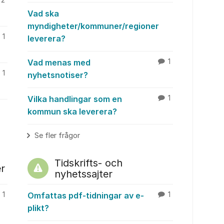
2
Vad ska
myndigheter/kommuner/regioner
1
leverera?
Vad menas med
1
1
nyhetsnotiser?
Vilka handlingar som en
1
kommun ska leverera?
Se fler frågor
Tidskrifts- och
r
nyhetssajter
1
Omfattas pdf-tidningar av e-
1
plikt?