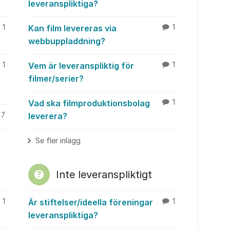
leveranspliktiga?
1
Kan film levereras via
1
webbuppladdning?
1
Vem är leveranspliktig för
1
filmer/serier?
Vad ska filmproduktionsbolag
1
7
leverera?
Se fler inlägg
Inte leveranspliktigt
1
Är stiftelser/ideella föreningar
1
leveranspliktiga?