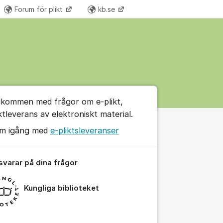
Forum för plikt
kb.se
Fler supportlänkar
a biblioteket
umet
lkommen med frågor om e-plikt,
iktleverans av elektroniskt material.
m igång med
e-pliktsleveranser
 svarar på dina frågor
Kungliga biblioteket