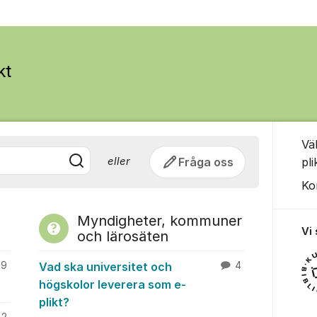
-plikt - Kunglig
Om for
Vä
Fråga oss
pl
eller
Ko
Myndigheter, kommuner
Vi
och lärosäten
9
Vad ska universitet och
4
högskolor leverera som e-
plikt?