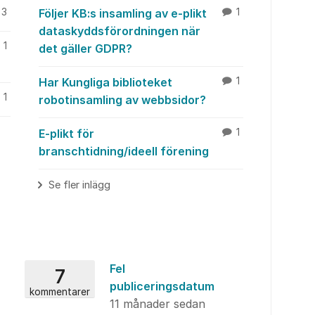
3
Följer KB:s insamling av e-plikt
1
dataskyddsförordningen när
1
det gäller GDPR?
Har Kungliga biblioteket
1
1
robotinsamling av webbsidor?
E-plikt för
1
branschtidning/ideell förening
Se fler inlägg
Fel
7
publiceringsdatum
kommentarer
11 månader sedan