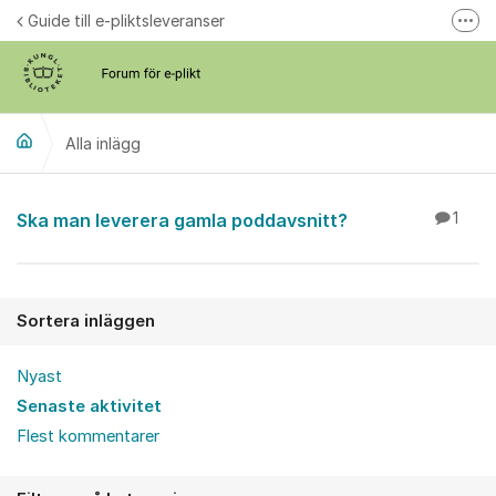
Hoppa till innehåll
Guide till e-pliktsleveranser
Fler
Forum för plikt
kb.se
Alla inlägg
Alla inlägg
Ska man leverera gamla poddavsnitt?
1
Sortera inläggen
Nyast
Senaste aktivitet
Flest kommentarer