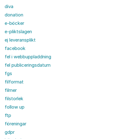
diva
donation
e-böcker
e-pliktslagen
ej leveransplikt
facebook
fel i webbuppladdning
fel publiceringsdatum
fgs
filformat
filmer
filstorlek
follow up
ftp
föreningar
gdpr