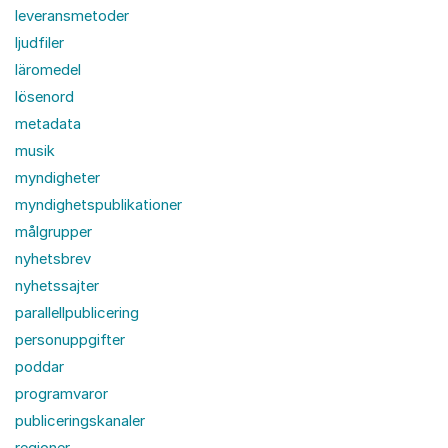
leveransmetoder
ljudfiler
läromedel
lösenord
metadata
musik
myndigheter
myndighetspublikationer
målgrupper
nyhetsbrev
nyhetssajter
parallellpublicering
personuppgifter
poddar
programvaror
publiceringskanaler
regioner