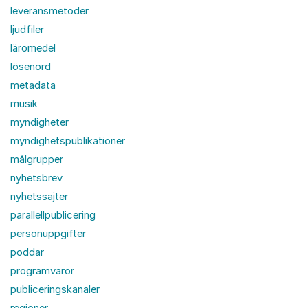
leveransmetoder
ljudfiler
läromedel
lösenord
metadata
musik
myndigheter
myndighetspublikationer
målgrupper
nyhetsbrev
nyhetssajter
parallellpublicering
personuppgifter
poddar
programvaror
publiceringskanaler
regioner