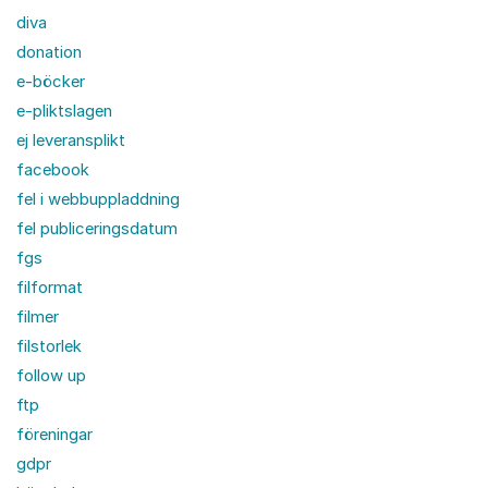
diva
donation
e-böcker
e-pliktslagen
ej leveransplikt
facebook
fel i webbuppladdning
fel publiceringsdatum
fgs
filformat
filmer
filstorlek
follow up
ftp
föreningar
gdpr