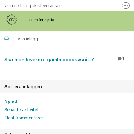
Hoppa till innehåll
Guide till e-pliktsleveranser
Fler
Forum för plikt
kb.se
Alla inlägg
Alla inlägg
Ska man leverera gamla poddavsnitt?
1
Sortera inläggen
Nyast
Senaste aktivitet
Flest kommentarer