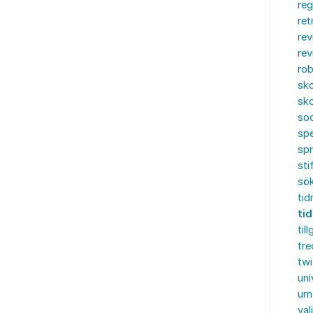
reg
ret
rev
rev
rob
sko
sko
soc
spe
sp
sti
sö
tid
tid
til
tre
twi
uni
urn
val