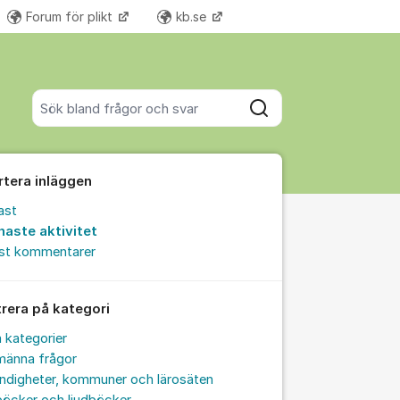
Forum för plikt
kb.se
Fler supportlänkar
Sök bland alla inlägg
Sök
rtera inläggen
ast
naste aktivitet
est kommentarer
trera på kategori
a kategorier
männa frågor
ndigheter, kommuner och lärosäten