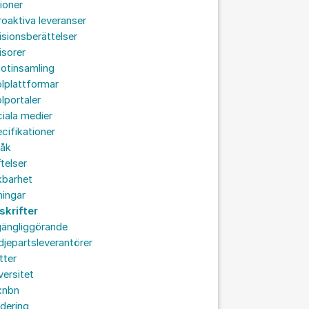
ioner
roaktiva leveranser
isionsberättelser
isorer
otinsamling
lplattformar
lportaler
iala medier
cifikationer
råk
ftelser
kbarhet
ningar
skrifter
lgängliggörande
djepartsleverantörer
tter
versitet
:nbn
idering