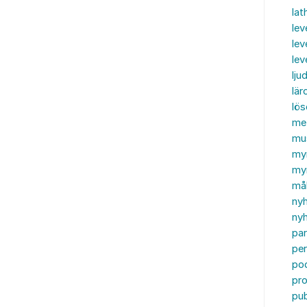
lat
lev
lev
le
ljud
lär
lö
me
mu
my
myn
må
ny
nyh
par
per
po
pr
pub