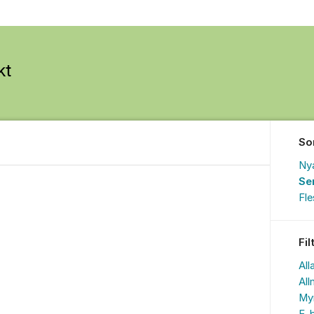
So
Ny
Se
Fl
Fil
All
All
My