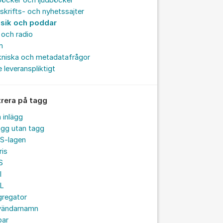
böcker och ljudböcker
skrifts- och nyhetssajter
sik och poddar
och radio
m
kniska och metadatafrågor
e leveranspliktigt
trera på tagg
a inlägg
ägg utan tagg
S-lagen
ris
S
I
L
gregator
vändarnamn
par