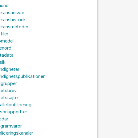
hund
eransansvar
eranshistorik
veransmetoder
filer
omedel
senord
tadata
sik
ndigheter
dighetspublikationer
lgrupper
hetsbrev
etssajter
allellpublicering
sonuppgifter
ddar
ogramvaror
liceringskanaler