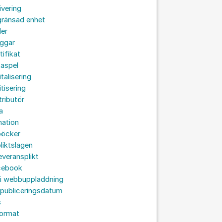
ivering
gränsad enhet
der
oggar
tifikat
taspel
italisering
itisering
tributör
a
nation
böcker
liktslagen
leveransplikt
cebook
 i webbuppladdning
 publiceringsdatum
s
format