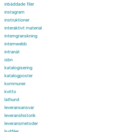
inbäddade filer
instagram
instruktioner
interaktivt material
interngranskning
internwebb
intranät
isbn
katalogisering
katalogposter
kommuner
kvitto
lathund
leveransansvar
leveranshistorik
leveransmetoder
ljudfiler