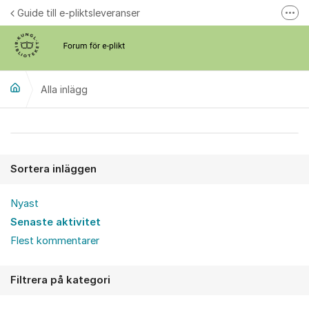
Hoppa till innehåll
Guide till e-pliktsleveranser
Fler
Forum för plikt
kb.se
Alla inlägg
Alla inlägg
Sortera inläggen
Nyast
Senaste aktivitet
Flest kommentarer
Filtrera på kategori