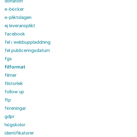
donation
e-böcker
e-pliktslagen
ej leveransplikt
facebook
fel i webbuppladdning
fel publiceringsdatum
fgs
filformat
filmer
filstorlek
follow up
ftp
föreningar
gdpr
högskolor
identifikatorer