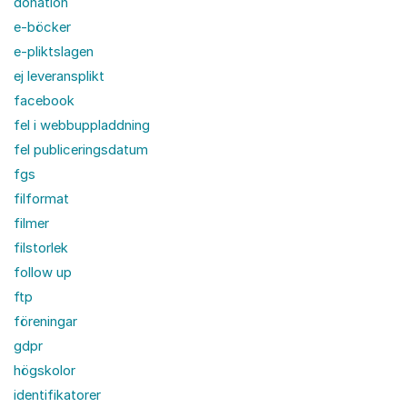
donation
e-böcker
e-pliktslagen
ej leveransplikt
facebook
fel i webbuppladdning
fel publiceringsdatum
fgs
filformat
filmer
filstorlek
follow up
ftp
föreningar
gdpr
högskolor
identifikatorer