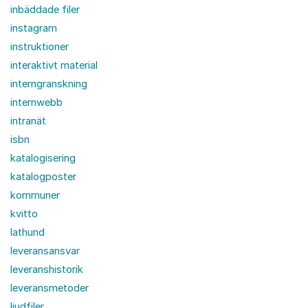
inbäddade filer
instagram
instruktioner
interaktivt material
interngranskning
internwebb
intranät
isbn
katalogisering
katalogposter
kommuner
kvitto
lathund
leveransansvar
leveranshistorik
leveransmetoder
ljudfiler