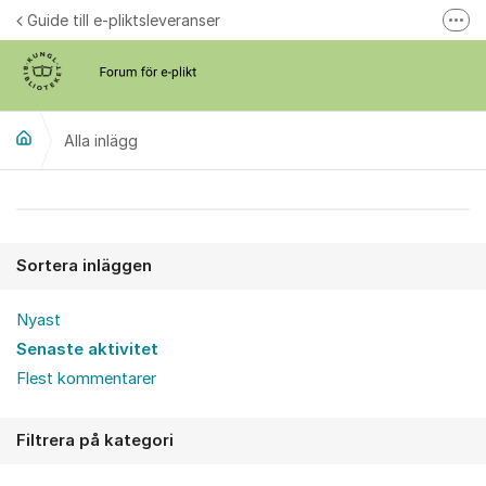
Hoppa till innehåll
Guide till e-pliktsleveranser
Fler
Forum för plikt
kb.se
Alla inlägg
Alla inlägg
Sortera inläggen
Nyast
Senaste aktivitet
Flest kommentarer
Filtrera på kategori