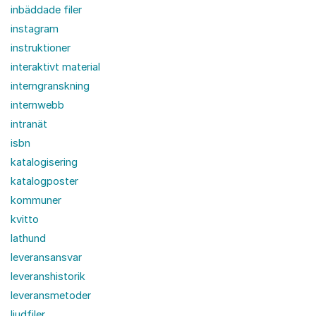
inbäddade filer
instagram
instruktioner
interaktivt material
interngranskning
internwebb
intranät
isbn
katalogisering
katalogposter
kommuner
kvitto
lathund
leveransansvar
leveranshistorik
leveransmetoder
ljudfiler