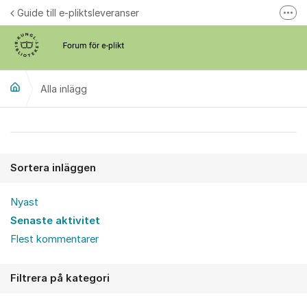
Hoppa till innehåll
Guide till e-pliktsleveranser
Fler
Forum för plikt
kb.se
Alla inlägg
Alla inlägg
Sortera inläggen
Nyast
Senaste aktivitet
Flest kommentarer
Filtrera på kategori