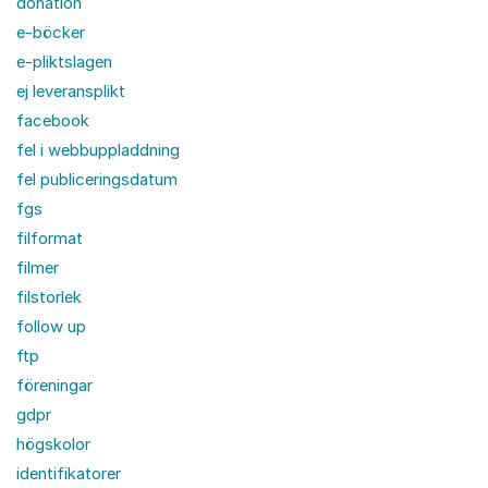
donation
e-böcker
e-pliktslagen
ej leveransplikt
facebook
fel i webbuppladdning
fel publiceringsdatum
fgs
filformat
filmer
filstorlek
follow up
ftp
föreningar
gdpr
högskolor
identifikatorer