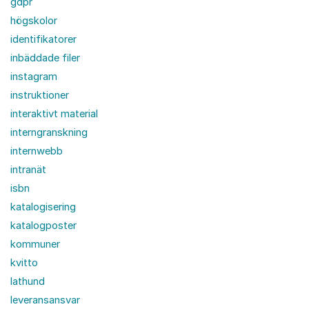
gdpr
högskolor
identifikatorer
inbäddade filer
instagram
instruktioner
interaktivt material
interngranskning
internwebb
intranät
isbn
katalogisering
katalogposter
kommuner
kvitto
lathund
leveransansvar