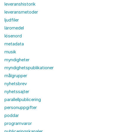
leveranshistorik
leveransmetoder
ljudfiler
läromedel
lösenord
metadata
musik
myndigheter
myndighetspublikationer
målgrupper
nyhetsbrev
nyhetssajter
parallellpublicering
personuppgifter
poddar
programvaror
publiceringskanaler