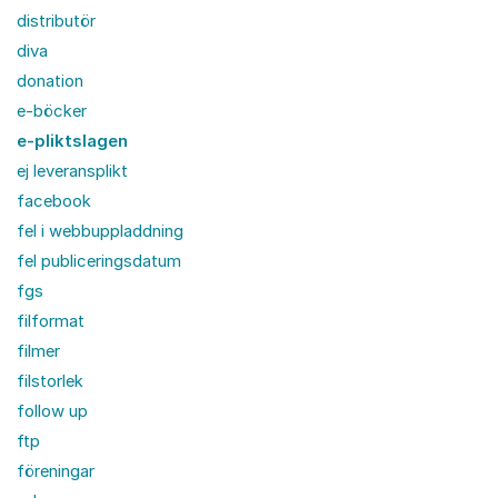
distributör
diva
donation
e-böcker
e-pliktslagen
ej leveransplikt
facebook
fel i webbuppladdning
fel publiceringsdatum
fgs
filformat
filmer
filstorlek
follow up
ftp
föreningar