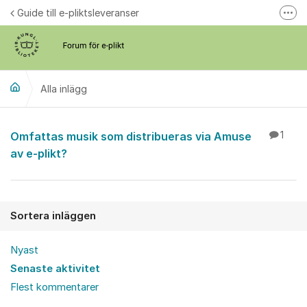
Hoppa till innehåll
Guide till e-pliktsleveranser
Fler
Forum för plikt
kb.se
Alla inlägg
Alla inlägg
Omfattas musik som distribueras via Amuse
1
av e-plikt?
Sortera inläggen
Nyast
Senaste aktivitet
Flest kommentarer