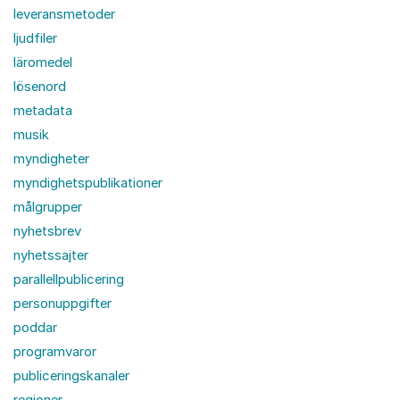
leveransmetoder
ljudfiler
läromedel
lösenord
metadata
musik
myndigheter
myndighetspublikationer
målgrupper
nyhetsbrev
nyhetssajter
parallellpublicering
personuppgifter
poddar
programvaror
publiceringskanaler
regioner