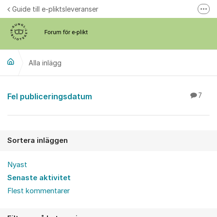
Hoppa till innehåll
Guide till e-pliktsleveranser
Fler
Forum för plikt
kb.se
Alla inlägg
Alla inlägg
Fel publiceringsdatum
7
Sortera inläggen
Nyast
Senaste aktivitet
Flest kommentarer