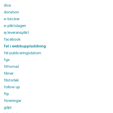
diva
donation
e-böcker
e-pliktslagen
ej leveransplikt
facebook
fel i webbuppladdning
fel publiceringsdatum
fgs
filformat
filmer
filstorlek
follow up
ftp
föreningar
gdpr