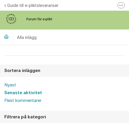
Hoppa till innehåll
Guide till e-pliktsleveranser
Fler
Forum för plikt
kb.se
Alla inlägg
Alla inlägg
Sortera inläggen
Nyast
Senaste aktivitet
Flest kommentarer
Filtrera på kategori