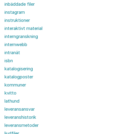
inbäddade filer
instagram
instruktioner
interaktivt material
interngranskning
internwebb
intranät
isbn
katalogisering
katalogposter
kommuner
kvitto
lathund
leveransansvar
leveranshistorik
leveransmetoder
ljudfiler