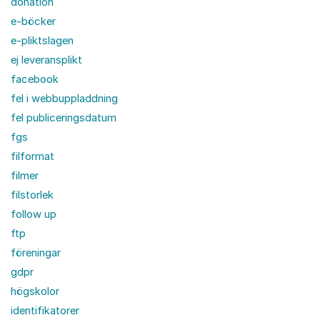
donation
e-böcker
e-pliktslagen
ej leveransplikt
facebook
fel i webbuppladdning
fel publiceringsdatum
fgs
filformat
filmer
filstorlek
follow up
ftp
föreningar
gdpr
högskolor
identifikatorer