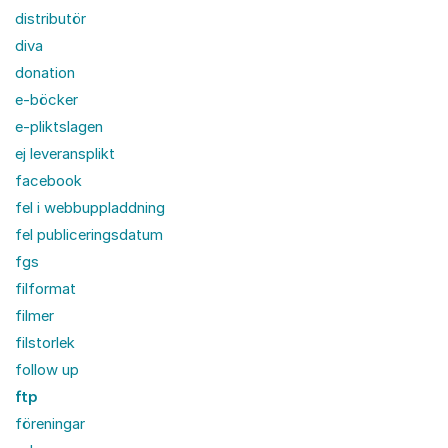
distributör
diva
donation
e-böcker
e-pliktslagen
ej leveransplikt
facebook
fel i webbuppladdning
fel publiceringsdatum
fgs
filformat
filmer
filstorlek
follow up
ftp
föreningar