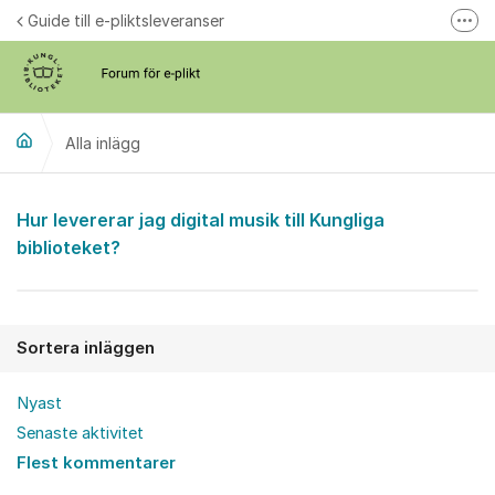
Hoppa till innehåll
Guide till e-pliktsleveranser
Fler
Forum för plikt
kb.se
Alla inlägg
Alla inlägg
Hur levererar jag digital musik till Kungliga
biblioteket?
Sortera inläggen
Nyast
Senaste aktivitet
Flest kommentarer