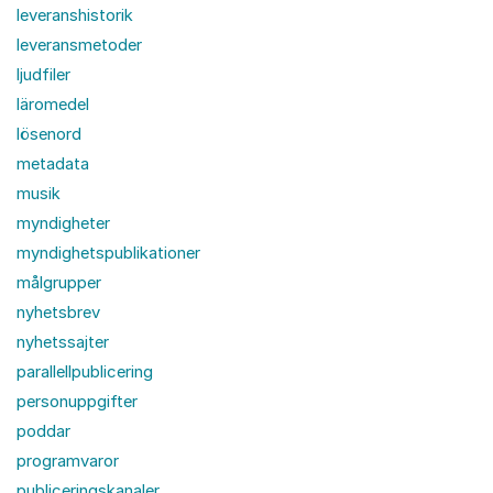
leveranshistorik
leveransmetoder
ljudfiler
läromedel
lösenord
metadata
musik
myndigheter
myndighetspublikationer
målgrupper
nyhetsbrev
nyhetssajter
parallellpublicering
personuppgifter
poddar
programvaror
publiceringskanaler