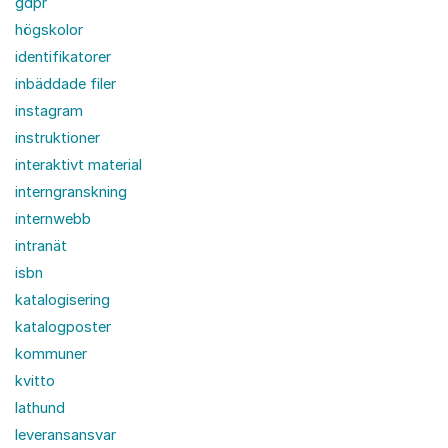
gdpr
högskolor
identifikatorer
inbäddade filer
instagram
instruktioner
interaktivt material
interngranskning
internwebb
intranät
isbn
katalogisering
katalogposter
kommuner
kvitto
lathund
leveransansvar