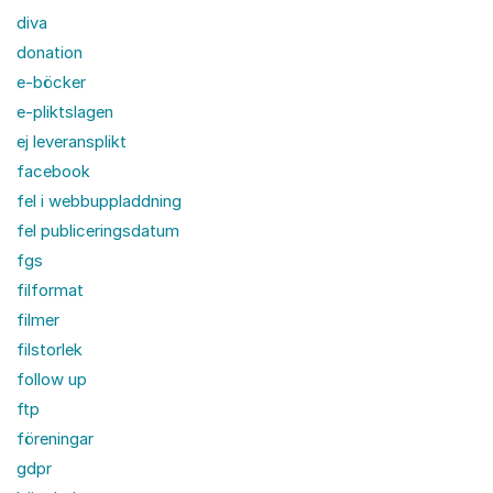
diva
donation
e-böcker
e-pliktslagen
ej leveransplikt
facebook
fel i webbuppladdning
fel publiceringsdatum
fgs
filformat
filmer
filstorlek
follow up
ftp
föreningar
gdpr