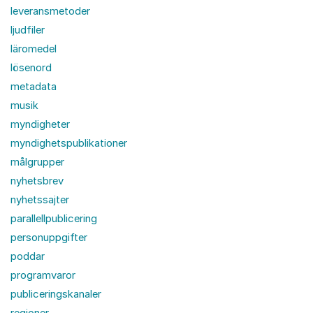
leveransmetoder
ljudfiler
läromedel
lösenord
metadata
musik
myndigheter
myndighetspublikationer
målgrupper
nyhetsbrev
nyhetssajter
parallellpublicering
personuppgifter
poddar
programvaror
publiceringskanaler
regioner