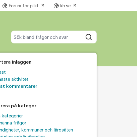
Forum för plikt
kb.se
Fler supportlänkar
Sök bland alla inlägg
Sök
rtera inläggen
ast
aste aktivitet
est kommentarer
trera på kategori
a kategorier
männa frågor
ndigheter, kommuner och lärosäten