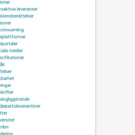
ioner
roaktiva leveranser
isionsberättelser
isorer
otinsamling
lplattformar
lportaler
iala medier
cifikationer
råk
ftelser
kbarhet
ningar
skrifter
lgängliggörande
djepartsleverantörer
tter
versitet
:nbn
idering