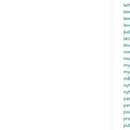
lat
lev
lev
le
ljud
lär
lö
me
mu
my
myn
må
ny
nyh
par
per
po
pr
pub