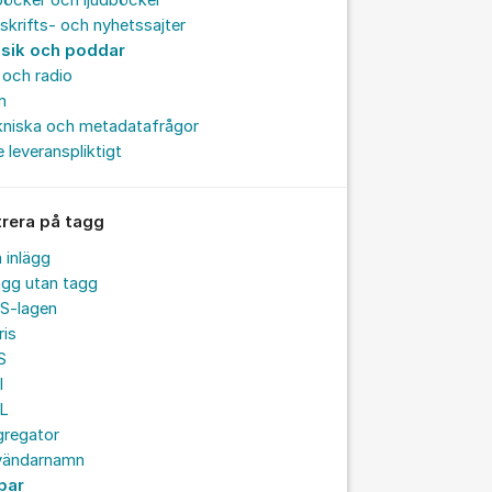
böcker och ljudböcker
skrifts- och nyhetssajter
sik och poddar
och radio
m
kniska och metadatafrågor
e leveranspliktigt
trera på tagg
a inlägg
ägg utan tagg
S-lagen
ris
S
I
L
gregator
vändarnamn
par