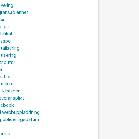
ivering
gränsad enhet
der
oggar
tifikat
taspel
italisering
itisering
tributör
a
nation
böcker
liktslagen
leveransplikt
cebook
 i webbuppladdning
 publiceringsdatum
s
format