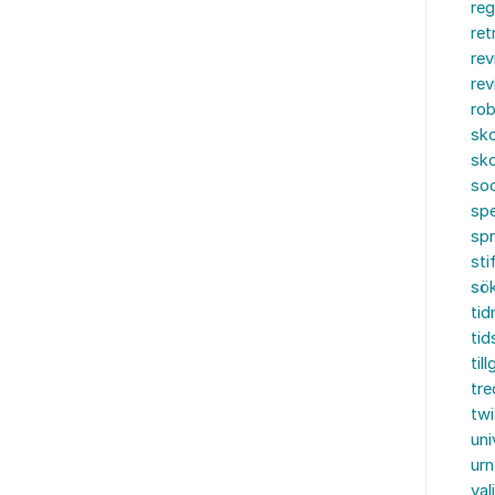
reg
ret
rev
rev
rob
sko
sko
soc
spe
sp
sti
sö
tid
tid
til
tre
twi
uni
urn
val