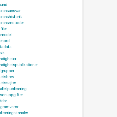
hund
eransansvar
eranshistorik
veransmetoder
filer
omedel
senord
tadata
sik
ndigheter
dighetspublikationer
lgrupper
hetsbrev
etssajter
allellpublicering
sonuppgifter
ddar
ogramvaror
liceringskanaler