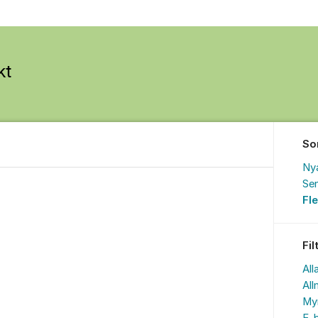
So
Ny
Sen
Fl
Fil
All
All
My