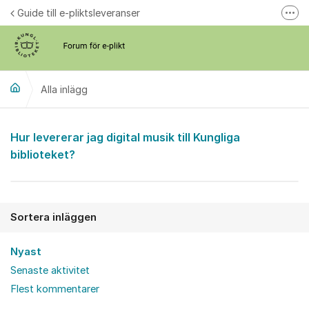
Hoppa till innehåll
Guide till e-pliktsleveranser
Fler
Forum för plikt
kb.se
Alla inlägg
Alla inlägg
Hur levererar jag digital musik till Kungliga
biblioteket?
Sortera inläggen
Nyast
Senaste aktivitet
Flest kommentarer