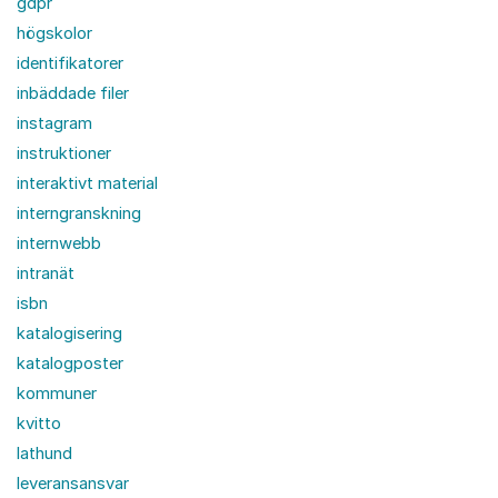
gdpr
högskolor
identifikatorer
inbäddade filer
instagram
instruktioner
interaktivt material
interngranskning
internwebb
intranät
isbn
katalogisering
katalogposter
kommuner
kvitto
lathund
leveransansvar