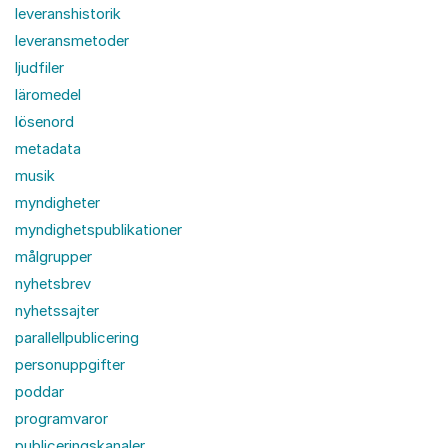
leveranshistorik
leveransmetoder
ljudfiler
läromedel
lösenord
metadata
musik
myndigheter
myndighetspublikationer
målgrupper
nyhetsbrev
nyhetssajter
parallellpublicering
personuppgifter
poddar
programvaror
publiceringskanaler