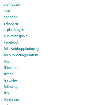
distributör
diva
donation
e-böcker
e-pliktslagen
ej leveransplikt
facebook
fel i webbuppladdning
fel publiceringsdatum
fgs
filformat
filmer
filstorlek
follow up
ftp
föreningar