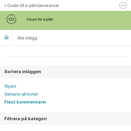
Hoppa till innehåll
Guide till e-pliktsleveranser
Fler
Forum för plikt
kb.se
Alla inlägg
Alla inlägg
Sortera inläggen
Nyast
Senaste aktivitet
Flest kommentarer
Filtrera på kategori