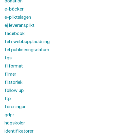
donation
e-böcker
e-pliktslagen
ej leveransplikt
facebook
fel i webbuppladdning
fel publiceringsdatum
fgs
filformat
filmer
filstorlek
follow up
ftp
föreningar
gdpr
högskolor
identifikatorer