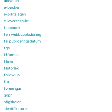
donation
e-böcker
e-pliktslagen
ej leveransplikt
facebook
fel i webbuppladdning
fel publiceringsdatum
fgs
filformat
filmer
filstorlek
follow up
ftp
föreningar
gdpr
högskolor
identifikatorer