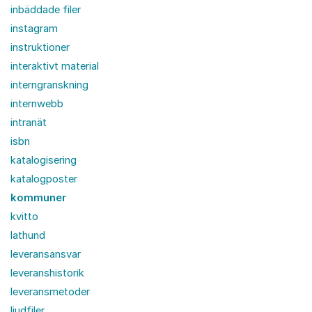
inbäddade filer
instagram
instruktioner
interaktivt material
interngranskning
internwebb
intranät
isbn
katalogisering
katalogposter
kommuner
kvitto
lathund
leveransansvar
leveranshistorik
leveransmetoder
ljudfiler