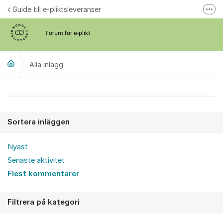
Hoppa till innehåll
Guide till e-pliktsleveranser
Fler
Forum för plikt
kb.se
Alla inlägg
Alla inlägg
Sortera inläggen
Nyast
Senaste aktivitet
Flest kommentarer
Filtrera på kategori