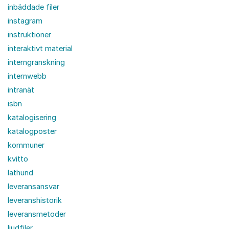
inbäddade filer
instagram
instruktioner
interaktivt material
interngranskning
internwebb
intranät
isbn
katalogisering
katalogposter
kommuner
kvitto
lathund
leveransansvar
leveranshistorik
leveransmetoder
ljudfiler