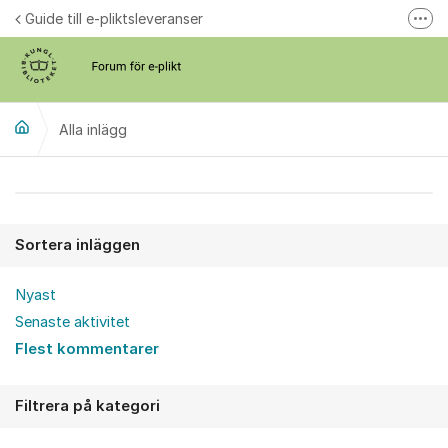
Hoppa till innehåll
Guide till e-pliktsleveranser
Fler
Forum för plikt
kb.se
Alla inlägg
Alla inlägg
Sortera inläggen
Nyast
Senaste aktivitet
Flest kommentarer
Filtrera på kategori