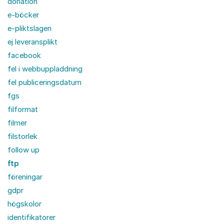
donation
e-böcker
e-pliktslagen
ej leveransplikt
facebook
fel i webbuppladdning
fel publiceringsdatum
fgs
filformat
filmer
filstorlek
follow up
ftp
föreningar
gdpr
högskolor
identifikatorer