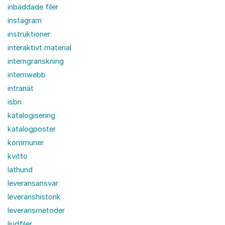
inbäddade filer
instagram
instruktioner
interaktivt material
interngranskning
internwebb
intranät
isbn
katalogisering
katalogposter
kommuner
kvitto
lathund
leveransansvar
leveranshistorik
leveransmetoder
ljudfiler