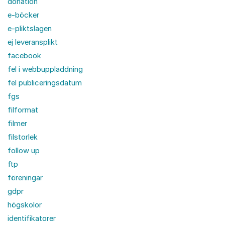
donation
e-böcker
e-pliktslagen
ej leveransplikt
facebook
fel i webbuppladdning
fel publiceringsdatum
fgs
filformat
filmer
filstorlek
follow up
ftp
föreningar
gdpr
högskolor
identifikatorer