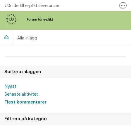
Hoppa till innehåll
Guide till e-pliktsleveranser
Fler
Forum för plikt
kb.se
Alla inlägg
Alla inlägg
Sortera inläggen
Nyast
Senaste aktivitet
Flest kommentarer
Filtrera på kategori