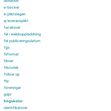
donation
e-böcker
e-pliktslagen
ej leveransplikt
facebook
fel i webbuppladdning
fel publiceringsdatum
fgs
filformat
filmer
filstorlek
follow up
ftp
föreningar
gdpr
högskolor
identifikatorer