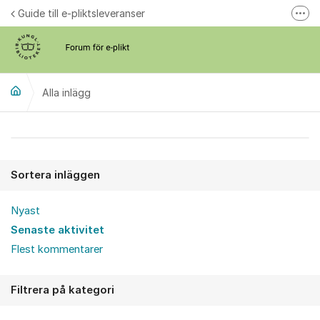
Hoppa till innehåll
Guide till e-pliktsleveranser
Fler
Forum för plikt
kb.se
Alla inlägg
Alla inlägg
Sortera inläggen
Nyast
Senaste aktivitet
Flest kommentarer
Filtrera på kategori