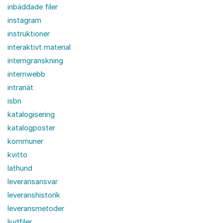
inbäddade filer
instagram
instruktioner
interaktivt material
interngranskning
internwebb
intranät
isbn
katalogisering
katalogposter
kommuner
kvitto
lathund
leveransansvar
leveranshistorik
leveransmetoder
ljudfiler