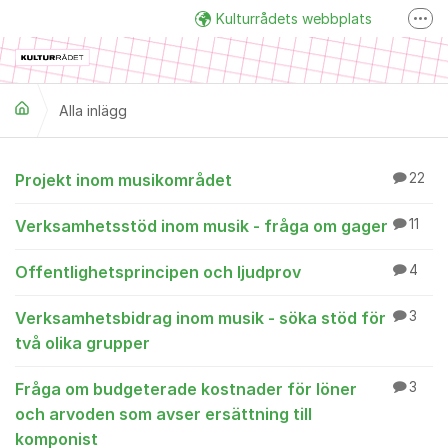
Hoppa till innehåll
Kulturrådets webbplats
Fler
Facebook
Twitter
Alla inlägg
Alla inlägg
Projekt inom musikområdet
22
Verksamhetsstöd inom musik - fråga om gager
11
Offentlighetsprincipen och ljudprov
4
Verksamhetsbidrag inom musik - söka stöd för
3
två olika grupper
Fråga om budgeterade kostnader för löner
3
och arvoden som avser ersättning till
komponist