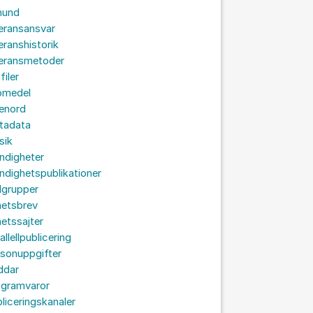
hund
eransansvar
eranshistorik
veransmetoder
filer
omedel
senord
tadata
sik
ndigheter
dighetspublikationer
lgrupper
hetsbrev
etssajter
allellpublicering
sonuppgifter
ddar
ogramvaror
liceringskanaler