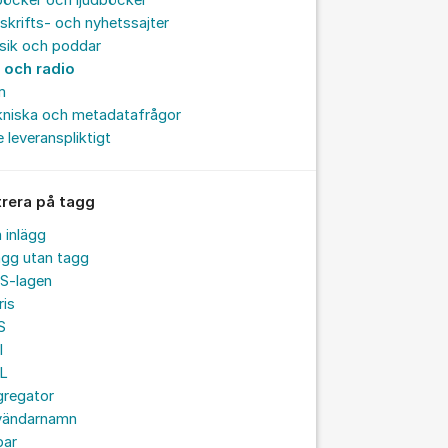
böcker och ljudböcker
skrifts- och nyhetssajter
sik och poddar
 och radio
m
kniska och metadatafrågor
e leveranspliktigt
trera på tagg
a inlägg
ägg utan tagg
S-lagen
ris
S
I
L
gregator
vändarnamn
par