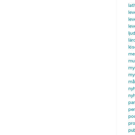
lat
lev
lev
le
ljud
lär
lö
me
mu
my
myn
må
ny
nyh
par
per
po
pr
pub