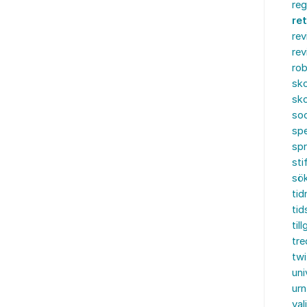
reg
re
rev
rev
rob
sko
sko
soc
spe
sp
sti
sö
tid
tid
til
tre
twi
uni
urn
val