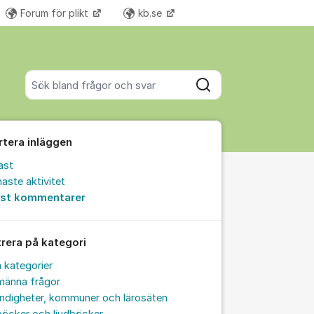
Forum för plikt
kb.se
Fler supportlänkar
Sök bland alla inlägg
Sök
rtera inläggen
ast
aste aktivitet
est kommentarer
trera på kategori
a kategorier
männa frågor
ndigheter, kommuner och lärosäten