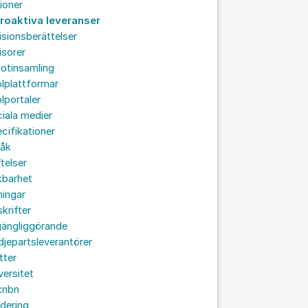
ioner
troaktiva leveranser
isionsberättelser
isorer
otinsamling
lplattformar
lportaler
iala medier
cifikationer
råk
ftelser
kbarhet
ningar
skrifter
lgängliggörande
djepartsleverantörer
tter
versitet
:nbn
idering