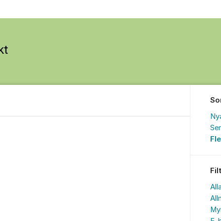
So
Ny
Sen
Fl
Fil
All
All
My