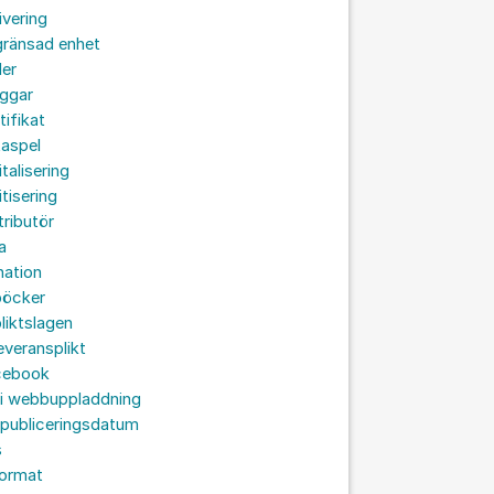
ivering
gränsad enhet
der
oggar
tifikat
taspel
italisering
itisering
tributör
a
nation
böcker
liktslagen
leveransplikt
cebook
 i webbuppladdning
 publiceringsdatum
s
format