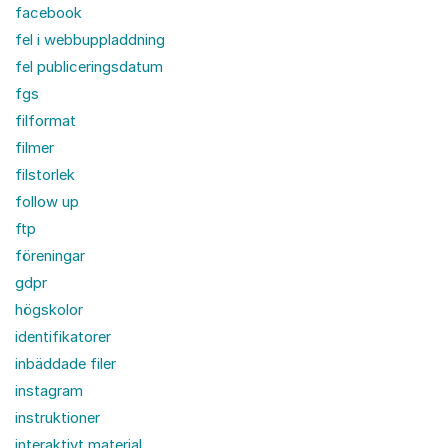
facebook
fel i webbuppladdning
fel publiceringsdatum
fgs
filformat
filmer
filstorlek
follow up
ftp
föreningar
gdpr
högskolor
identifikatorer
inbäddade filer
instagram
instruktioner
interaktivt material