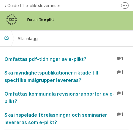
Hoppa till innehåll
Guide till e-pliktsleveranser
Fler
Forum för plikt
kb.se
Alla inlägg
Alla inlägg
Omfattas pdf-tidningar av e-plikt?
1
Ska myndighetspublikationer riktade till
1
specifika målgrupper levereras?
Omfattas kommunala revisionsrapporter av e-
1
plikt?
Ska inspelade föreläsningar och seminarier
1
levereras som e-plikt?