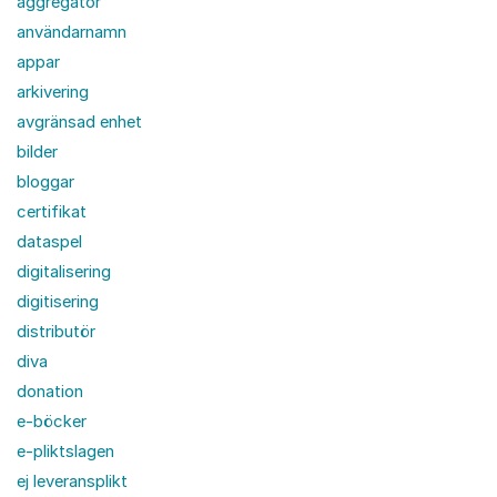
aggregator
användarnamn
appar
arkivering
avgränsad enhet
bilder
bloggar
certifikat
dataspel
digitalisering
digitisering
distributör
diva
donation
e-böcker
e-pliktslagen
ej leveransplikt