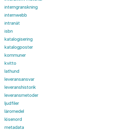
interngranskning
internwebb
intranät
isbn
katalogisering
katalogposter
kommuner
kvitto
lathund
leveransansvar
leveranshistorik
leveransmetoder
ljudfiler
läromedel
lösenord
metadata