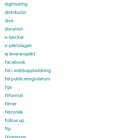
digitisering
distributör
diva
donation
e-böcker
e-pliktslagen
ej leveransplikt
facebook
fel i webbuppladdning
fel publiceringsdatum
fgs
filformat
filmer
filstorlek
follow up
ftp
föreningar