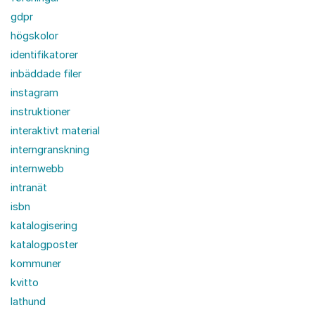
gdpr
högskolor
identifikatorer
inbäddade filer
instagram
instruktioner
interaktivt material
interngranskning
internwebb
intranät
isbn
katalogisering
katalogposter
kommuner
kvitto
lathund