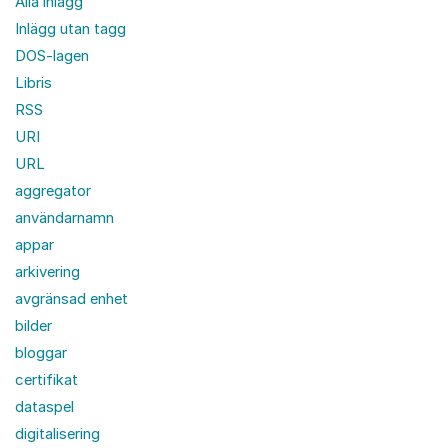
Alla inlägg
Inlägg utan tagg
DOS-lagen
Libris
RSS
URI
URL
aggregator
användarnamn
appar
arkivering
avgränsad enhet
bilder
bloggar
certifikat
dataspel
digitalisering