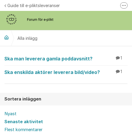
Hoppa till innehåll
Guide till e-pliktsleveranser
Fler
Forum för plikt
kb.se
Alla inlägg
Alla inlägg
Ska man leverera gamla poddavsnitt?
1
Ska enskilda aktörer leverera bild/video?
1
Sortera inläggen
Nyast
Senaste aktivitet
Flest kommentarer