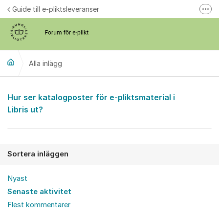
Hoppa till innehåll
Guide till e-pliktsleveranser
Fler
Forum för plikt
kb.se
Alla inlägg
Alla inlägg
Hur ser katalogposter för e-pliktsmaterial i
Libris ut?
Sortera inläggen
Nyast
Senaste aktivitet
Flest kommentarer