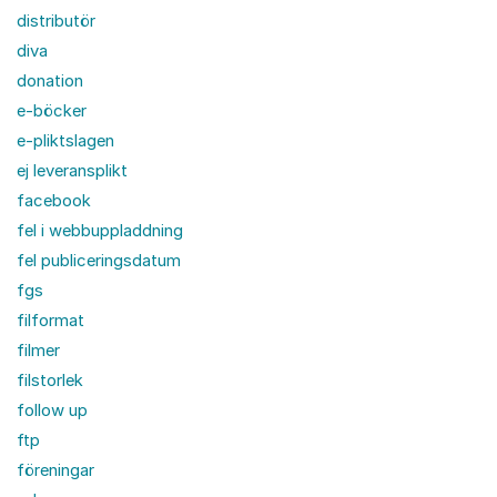
distributör
diva
donation
e-böcker
e-pliktslagen
ej leveransplikt
facebook
fel i webbuppladdning
fel publiceringsdatum
fgs
filformat
filmer
filstorlek
follow up
ftp
föreningar