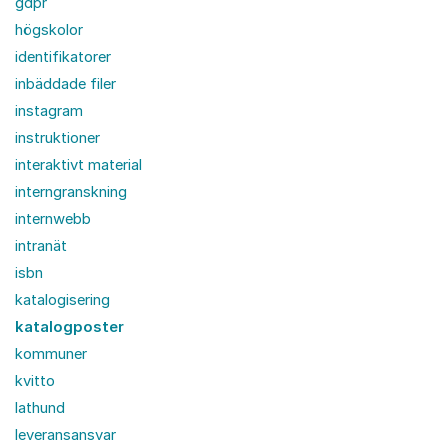
gdpr
högskolor
identifikatorer
inbäddade filer
instagram
instruktioner
interaktivt material
interngranskning
internwebb
intranät
isbn
katalogisering
katalogposter
kommuner
kvitto
lathund
leveransansvar