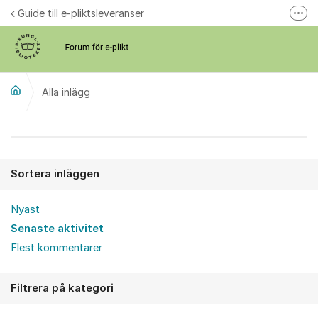
Hoppa till innehåll
Guide till e-pliktsleveranser
Fler
Forum för plikt
kb.se
Alla inlägg
Alla inlägg
Sortera inläggen
Nyast
Senaste aktivitet
Flest kommentarer
Filtrera på kategori