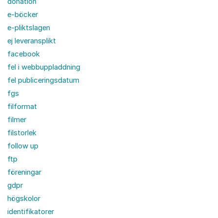
donation
e-böcker
e-pliktslagen
ej leveransplikt
facebook
fel i webbuppladdning
fel publiceringsdatum
fgs
filformat
filmer
filstorlek
follow up
ftp
föreningar
gdpr
högskolor
identifikatorer