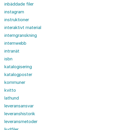
inbäddade filer
instagram
instruktioner
interaktivt material
interngranskning
internwebb
intranät
isbn
katalogisering
katalogposter
kommuner
kvitto
lathund
leveransansvar
leveranshistorik
leveransmetoder
ljudfiler