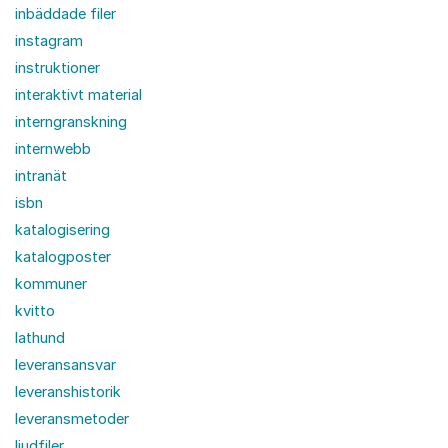
inbäddade filer
instagram
instruktioner
interaktivt material
interngranskning
internwebb
intranät
isbn
katalogisering
katalogposter
kommuner
kvitto
lathund
leveransansvar
leveranshistorik
leveransmetoder
ljudfiler