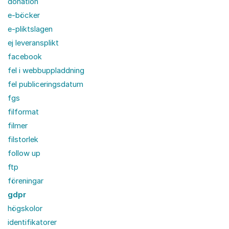
donation
e-böcker
e-pliktslagen
ej leveransplikt
facebook
fel i webbuppladdning
fel publiceringsdatum
fgs
filformat
filmer
filstorlek
follow up
ftp
föreningar
gdpr
högskolor
identifikatorer