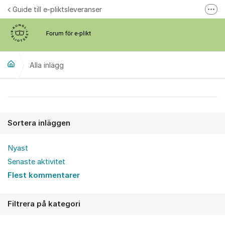
Hoppa till innehåll
Guide till e-pliktsleveranser
Fler
Forum för plikt
kb.se
Alla inlägg
Alla inlägg
Sortera inläggen
Nyast
Senaste aktivitet
Flest kommentarer
Filtrera på kategori