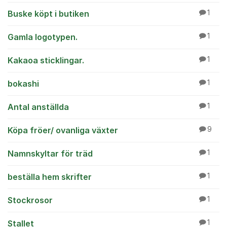
Buske köpt i butiken
1
Gamla logotypen.
1
Kakaoa sticklingar.
1
bokashi
1
Antal anställda
1
Köpa fröer/ ovanliga växter
9
Namnskyltar för träd
1
beställa hem skrifter
1
Stockrosor
1
Stallet
1