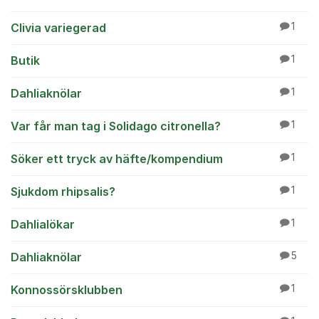
Clivia variegerad
1
Butik
1
Dahliaknölar
1
Var får man tag i Solidago citronella?
1
Söker ett tryck av häfte/kompendium
1
Sjukdom rhipsalis?
1
Dahlialökar
1
Dahliaknölar
5
Konnossörsklubben
1