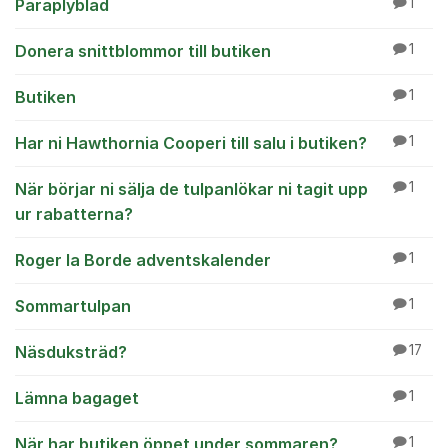
Paraplyblad
1
Donera snittblommor till butiken
1
Butiken
1
Har ni Hawthornia Cooperi till salu i butiken?
1
När börjar ni sälja de tulpanlökar ni tagit upp
1
ur rabatterna?
Roger la Borde adventskalender
1
Sommartulpan
1
Näsduksträd?
17
Lämna bagaget
1
När har butiken öppet under sommaren?
1