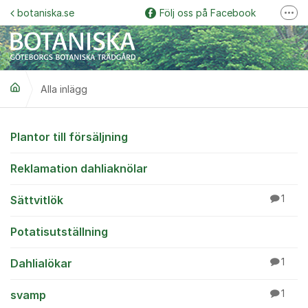
Hoppa till innehåll
botaniska.se
Följ oss på Facebook
Fler
Följ oss på Instagram
Botaniska trädgårdspodden
Alla inlägg
Botaniskas vänner
Följ oss på YouTube
Alla inlägg
Plantor till försäljning
Garden Explorer
Reklamation dahliaknölar
Sättvitlök
1
Potatisutställning
Dahlialökar
1
svamp
1