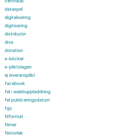
certifikat
dataspel
digitalisering
digitisering
distributör
diva
donation
e-böcker
e-pliktslagen
ej leveransplikt
facebook
fel i webbuppladdning
fel publiceringsdatum
fgs
filformat
filmer
filstorlek