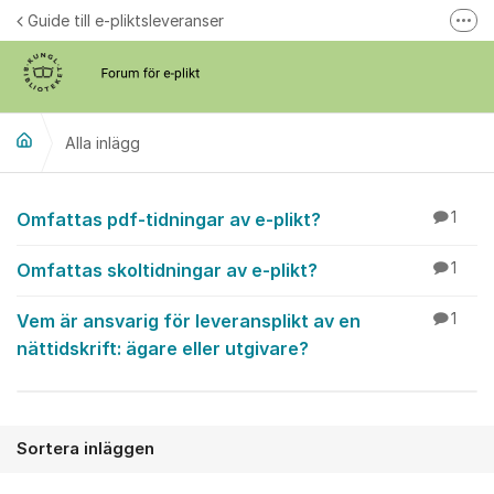
Hoppa till innehåll
Guide till e-pliktsleveranser
Fler
Forum för plikt
kb.se
Alla inlägg
Alla inlägg
Omfattas pdf-tidningar av e-plikt?
1
Omfattas skoltidningar av e-plikt?
1
Vem är ansvarig för leveransplikt av en
1
nättidskrift: ägare eller utgivare?
Sortera inläggen