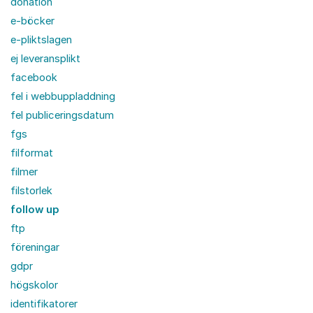
donation
e-böcker
e-pliktslagen
ej leveransplikt
facebook
fel i webbuppladdning
fel publiceringsdatum
fgs
filformat
filmer
filstorlek
follow up
ftp
föreningar
gdpr
högskolor
identifikatorer