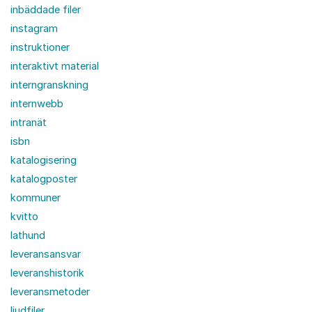
inbäddade filer
instagram
instruktioner
interaktivt material
interngranskning
internwebb
intranät
isbn
katalogisering
katalogposter
kommuner
kvitto
lathund
leveransansvar
leveranshistorik
leveransmetoder
ljudfiler