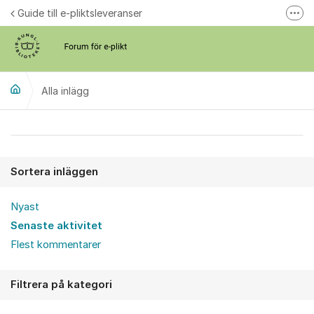
Hoppa till innehåll
Guide till e-pliktsleveranser
Fler
Forum för plikt
kb.se
Alla inlägg
Alla inlägg
Sortera inläggen
Nyast
Senaste aktivitet
Flest kommentarer
Filtrera på kategori