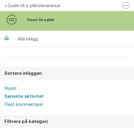
Hoppa till innehåll
Guide till e-pliktsleveranser
Fler
Forum för plikt
kb.se
Alla inlägg
Alla inlägg
Sortera inläggen
Nyast
Senaste aktivitet
Flest kommentarer
Filtrera på kategori