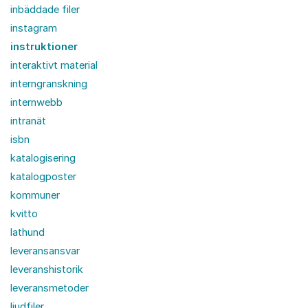
inbäddade filer
instagram
instruktioner
interaktivt material
interngranskning
internwebb
intranät
isbn
katalogisering
katalogposter
kommuner
kvitto
lathund
leveransansvar
leveranshistorik
leveransmetoder
ljudfiler