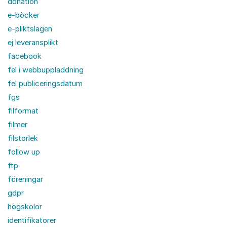
donation
e-böcker
e-pliktslagen
ej leveransplikt
facebook
fel i webbuppladdning
fel publiceringsdatum
fgs
filformat
filmer
filstorlek
follow up
ftp
föreningar
gdpr
högskolor
identifikatorer