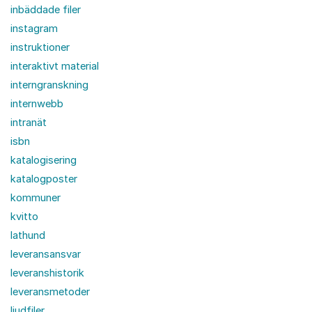
inbäddade filer
instagram
instruktioner
interaktivt material
interngranskning
internwebb
intranät
isbn
katalogisering
katalogposter
kommuner
kvitto
lathund
leveransansvar
leveranshistorik
leveransmetoder
ljudfiler