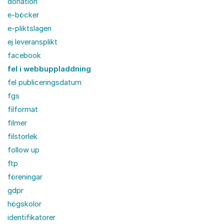
donation
e-böcker
e-pliktslagen
ej leveransplikt
facebook
fel i webbuppladdning
fel publiceringsdatum
fgs
filformat
filmer
filstorlek
follow up
ftp
föreningar
gdpr
högskolor
identifikatorer