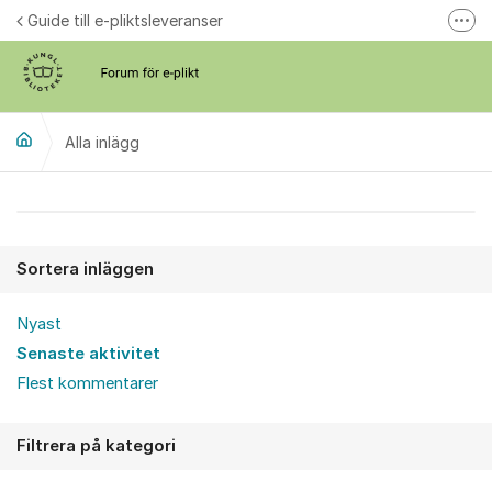
Hoppa till innehåll
Guide till e-pliktsleveranser
Fler
Forum för plikt
kb.se
Alla inlägg
Alla inlägg
Sortera inläggen
Nyast
Senaste aktivitet
Flest kommentarer
Filtrera på kategori