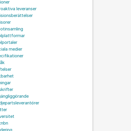
ioner
roaktiva leveranser
isionsberättelser
isorer
otinsamling
lplattformar
lportaler
iala medier
cifikationer
råk
ftelser
kbarhet
ningar
skrifter
lgängliggörande
djepartsleverantörer
tter
versitet
:nbn
idering