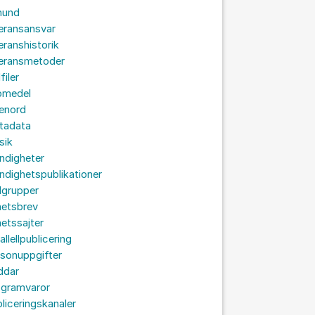
hund
eransansvar
eranshistorik
veransmetoder
filer
omedel
senord
tadata
sik
ndigheter
dighetspublikationer
lgrupper
hetsbrev
etssajter
allellpublicering
sonuppgifter
ddar
ogramvaror
liceringskanaler