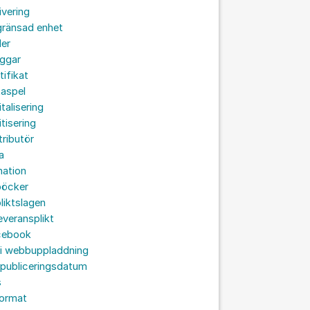
ivering
gränsad enhet
der
oggar
tifikat
taspel
italisering
itisering
tributör
a
nation
böcker
liktslagen
leveransplikt
cebook
 i webbuppladdning
 publiceringsdatum
s
format