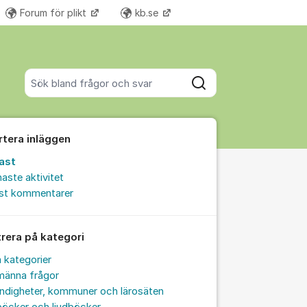
Forum för plikt
kb.se
Fler supportlänkar
Sök bland alla inlägg
Sök
rtera inläggen
ast
aste aktivitet
est kommentarer
trera på kategori
a kategorier
männa frågor
ndigheter, kommuner och lärosäten