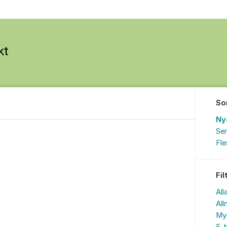
So
Ny
Sen
Fl
Fil
All
All
My