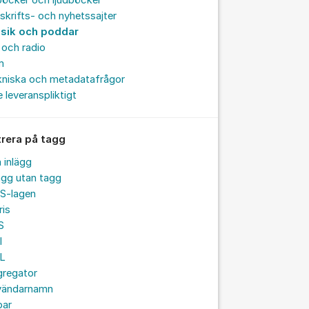
böcker och ljudböcker
skrifts- och nyhetssajter
sik och poddar
och radio
m
kniska och metadatafrågor
e leveranspliktigt
trera på tagg
a inlägg
ägg utan tagg
S-lagen
ris
S
I
L
gregator
vändarnamn
par