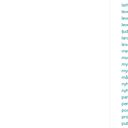
lat
lev
lev
le
ljud
lär
lö
me
mu
my
myn
må
ny
nyh
par
per
po
pr
pub