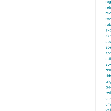
reg
ret
rev
rev
rob
sko
sko
soc
spe
sp
sti
sö
tid
tid
til
tre
twi
uni
urn
val