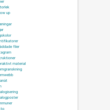
mer
storlek
low up
eningar
pr
gskolor
ntifikatorer
äddade filer
stagram
truktioner
eraktivt material
erngranskning
ternwebb
ranät
n
alogisering
talogposter
mmuner
tto