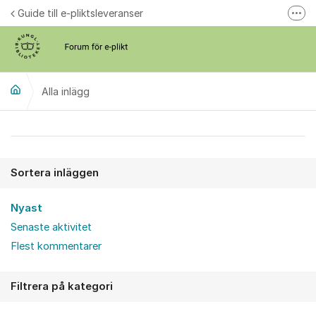
Hoppa till innehåll
Guide till e-pliktsleveranser
Fler
Forum för plikt
kb.se
Alla inlägg
Alla inlägg
Sortera inläggen
Nyast
Senaste aktivitet
Flest kommentarer
Filtrera på kategori