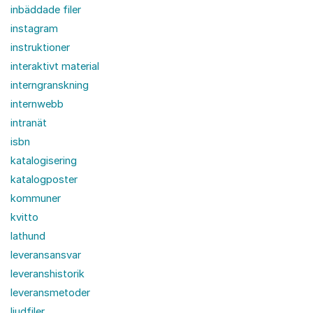
inbäddade filer
instagram
instruktioner
interaktivt material
interngranskning
internwebb
intranät
isbn
katalogisering
katalogposter
kommuner
kvitto
lathund
leveransansvar
leveranshistorik
leveransmetoder
ljudfiler