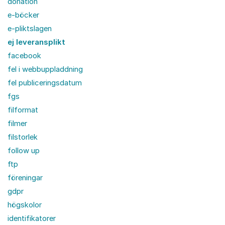
donation
e-böcker
e-pliktslagen
ej leveransplikt
facebook
fel i webbuppladdning
fel publiceringsdatum
fgs
filformat
filmer
filstorlek
follow up
ftp
föreningar
gdpr
högskolor
identifikatorer