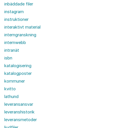
inbäddade filer
instagram
instruktioner
interaktivt material
interngranskning
internwebb
intranät
isbn
katalogisering
katalogposter
kommuner
kvitto
lathund
leveransansvar
leveranshistorik
leveransmetoder
ljudfiler