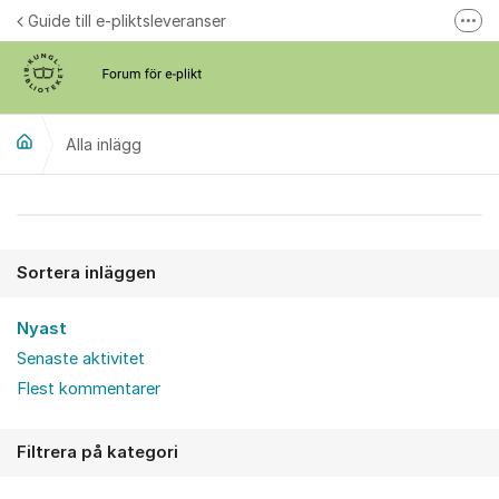
Hoppa till innehåll
Guide till e-pliktsleveranser
Fler
Forum för plikt
kb.se
Alla inlägg
Alla inlägg
Sortera inläggen
Nyast
Senaste aktivitet
Flest kommentarer
Filtrera på kategori