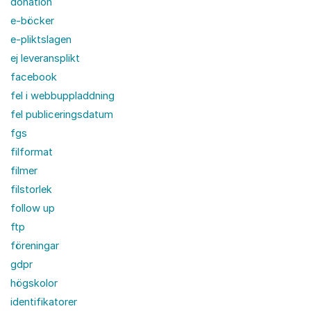
donation
e-böcker
e-pliktslagen
ej leveransplikt
facebook
fel i webbuppladdning
fel publiceringsdatum
fgs
filformat
filmer
filstorlek
follow up
ftp
föreningar
gdpr
högskolor
identifikatorer