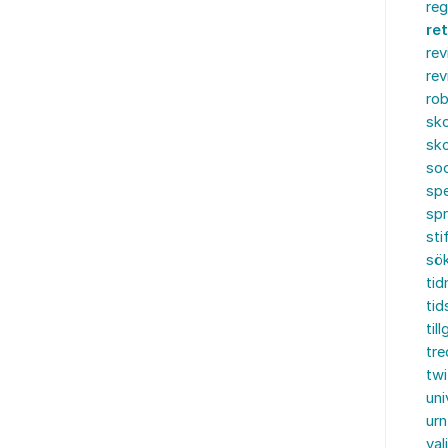
reg
re
rev
rev
rob
sko
sko
soc
spe
sp
sti
sö
tid
tid
til
tre
twi
uni
urn
val