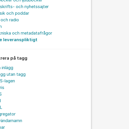
böcker och ljudböcker
skrifts- och nyhetssajter
sik och poddar
och radio
m
kniska och metadatafrågor
e leveranspliktigt
trera på tagg
a inlägg
ägg utan tagg
S-lagen
ris
S
I
L
gregator
vändarnamn
par