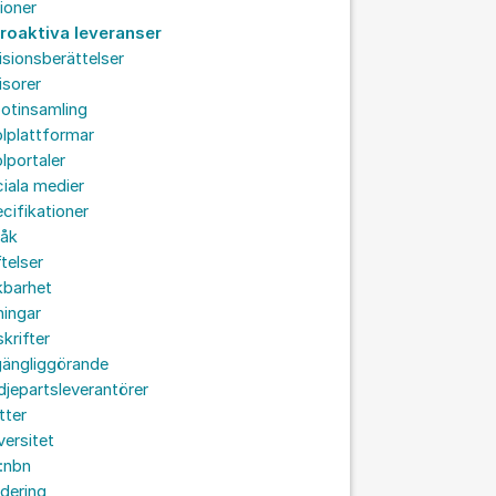
ioner
troaktiva leveranser
isionsberättelser
isorer
otinsamling
lplattformar
lportaler
iala medier
cifikationer
råk
ftelser
kbarhet
ningar
skrifter
lgängliggörande
djepartsleverantörer
tter
versitet
:nbn
idering