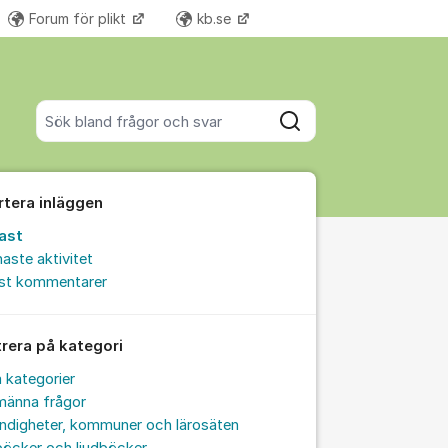
Forum för plikt
kb.se
Fler supportlänkar
Sök bland alla inlägg
Sök
rtera inläggen
ast
aste aktivitet
est kommentarer
trera på kategori
a kategorier
männa frågor
ndigheter, kommuner och lärosäten