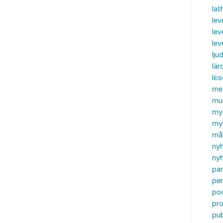
lat
lev
lev
le
ljud
lär
lö
me
mu
my
myn
må
ny
nyh
par
per
po
pr
pub