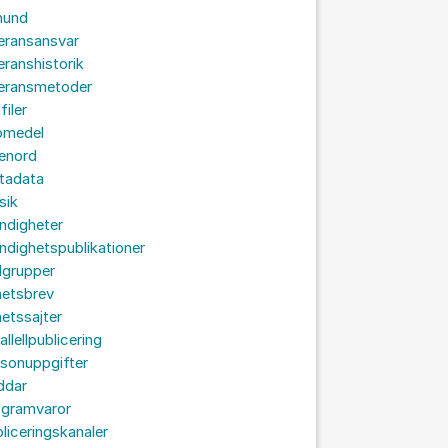
hund
eransansvar
eranshistorik
veransmetoder
filer
omedel
senord
tadata
sik
ndigheter
dighetspublikationer
lgrupper
hetsbrev
etssajter
allellpublicering
sonuppgifter
ddar
ogramvaror
liceringskanaler