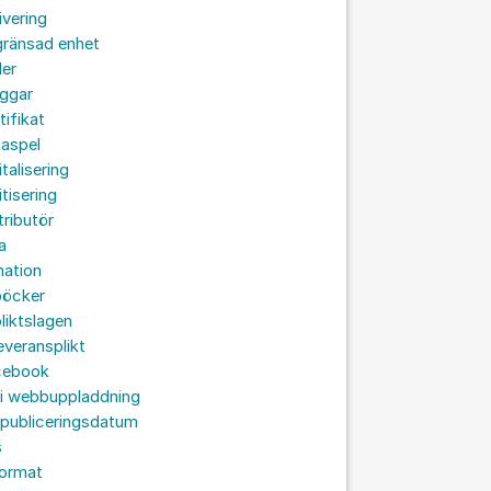
ivering
gränsad enhet
der
oggar
tifikat
taspel
italisering
itisering
tributör
a
nation
böcker
liktslagen
leveransplikt
cebook
 i webbuppladdning
 publiceringsdatum
s
format