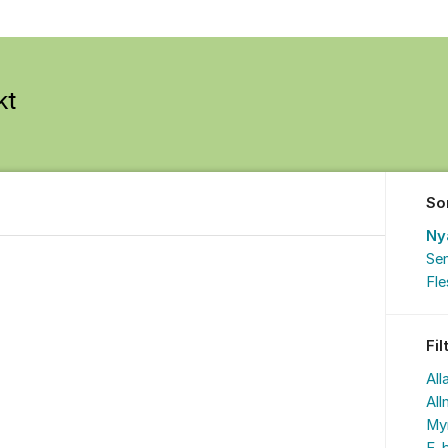
So
Ny
Sen
Fl
Fil
All
All
My