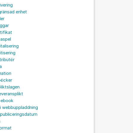
ivering
gränsad enhet
der
oggar
tifikat
taspel
italisering
itisering
tributör
a
nation
böcker
liktslagen
leveransplikt
cebook
 i webbuppladdning
 publiceringsdatum
s
format