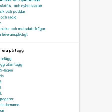
böcker och ljudböcker
skrifts- och nyhetssajter
sik och poddar
och radio
m
kniska och metadatafrågor
e leveranspliktigt
trera på tagg
a inlägg
ägg utan tagg
S-lagen
ris
S
I
L
gregator
vändarnamn
par