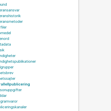
hund
eransansvar
eranshistorik
veransmetoder
filer
omedel
senord
tadata
sik
ndigheter
dighetspublikationer
lgrupper
hetsbrev
etssajter
allellpublicering
sonuppgifter
ddar
ogramvaror
liceringskanaler