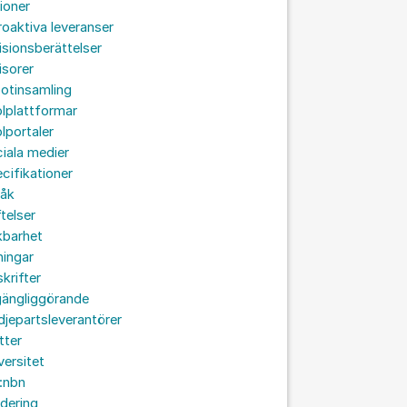
ioner
roaktiva leveranser
isionsberättelser
isorer
otinsamling
lplattformar
lportaler
iala medier
cifikationer
råk
ftelser
kbarhet
ningar
skrifter
lgängliggörande
djepartsleverantörer
tter
versitet
:nbn
idering