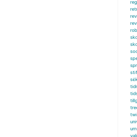
reg
ret
rev
rev
rob
sko
sko
soc
spe
sp
sti
sö
tid
tid
til
tre
twi
uni
urn
val