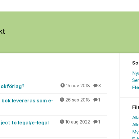
So
Ny
Sen
bokförlag?
15 nov 2018
3
Fl
 bok levereras som e-
26 sep 2018
1
Fil
All
ect to legal/e-legal
10 aug 2022
1
All
My