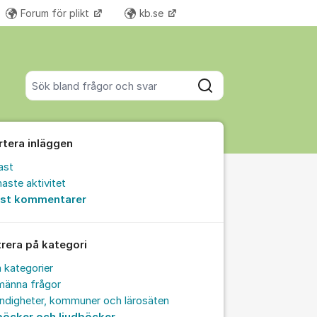
Forum för plikt
kb.se
Fler supportlänkar
Sök bland alla inlägg
Sök
rtera inläggen
ast
aste aktivitet
est kommentarer
trera på kategori
a kategorier
männa frågor
ndigheter, kommuner och lärosäten