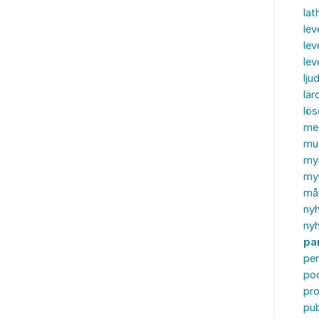
lat
lev
lev
le
ljud
lär
lö
me
mu
my
myn
må
ny
nyh
par
per
po
pr
pub