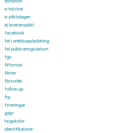
donation
e-böcker
e-pliktslagen
ej leveransplikt
facebook
fel i webbuppladdning
fel publiceringsdatum
fgs
filformat
filmer
filstorlek
follow up
ftp
föreningar
gdpr
högskolor
identifikatorer