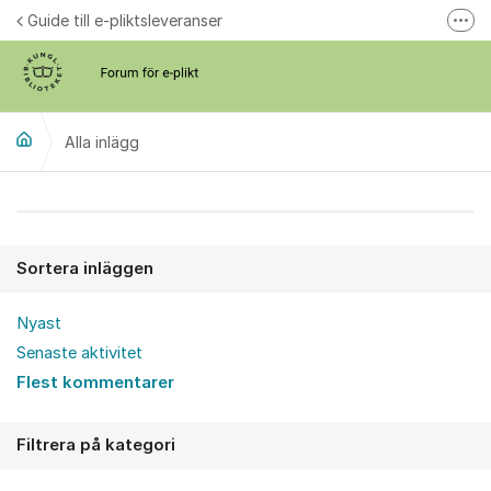
Hoppa till innehåll
Guide till e-pliktsleveranser
Fler
Forum för plikt
kb.se
Alla inlägg
Alla inlägg
Sortera inläggen
Nyast
Senaste aktivitet
Flest kommentarer
Filtrera på kategori