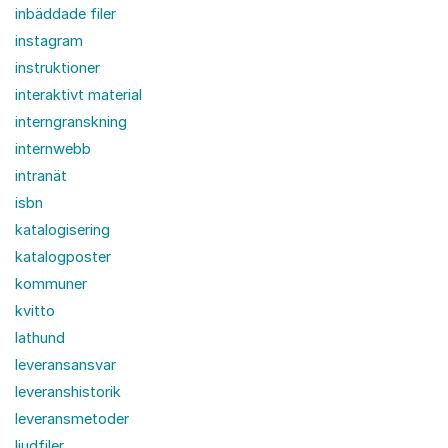
inbäddade filer
instagram
instruktioner
interaktivt material
interngranskning
internwebb
intranät
isbn
katalogisering
katalogposter
kommuner
kvitto
lathund
leveransansvar
leveranshistorik
leveransmetoder
ljudfiler