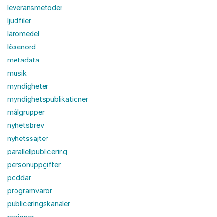
leveransmetoder
ljudfiler
läromedel
lösenord
metadata
musik
myndigheter
myndighetspublikationer
målgrupper
nyhetsbrev
nyhetssajter
parallellpublicering
personuppgifter
poddar
programvaror
publiceringskanaler
regioner