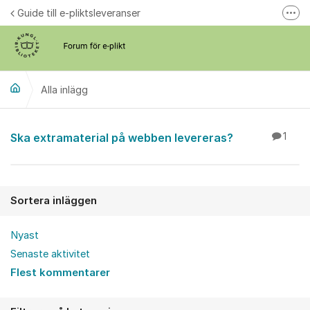
Hoppa till innehåll
Guide till e-pliktsleveranser
Fler
Forum för plikt
kb.se
Alla inlägg
Alla inlägg
Ska extramaterial på webben levereras?
1
Sortera inläggen
Nyast
Senaste aktivitet
Flest kommentarer