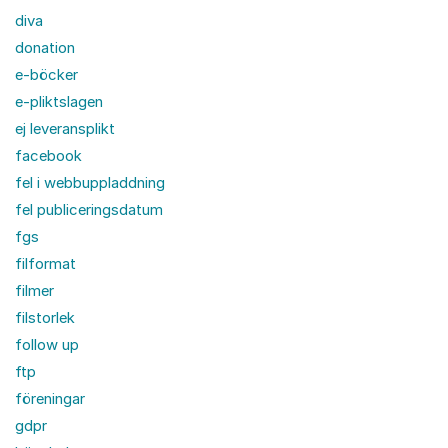
diva
donation
e-böcker
e-pliktslagen
ej leveransplikt
facebook
fel i webbuppladdning
fel publiceringsdatum
fgs
filformat
filmer
filstorlek
follow up
ftp
föreningar
gdpr