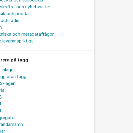
böcker och ljudböcker
skrifts- och nyhetssajter
sik och poddar
och radio
m
kniska och metadatafrågor
e leveranspliktigt
trera på tagg
a inlägg
ägg utan tagg
S-lagen
ris
S
I
L
gregator
vändarnamn
par