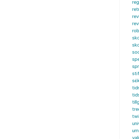
reg
ret
rev
rev
rob
sko
sko
soc
spe
sp
sti
sö
tid
tid
til
tre
twi
uni
urn
val