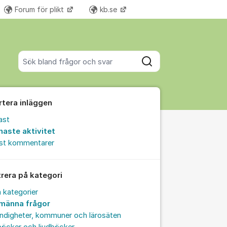
Forum för plikt
kb.se
Fler supportlänkar
Sök bland alla inlägg
Sök
rtera inläggen
ast
naste aktivitet
est kommentarer
trera på kategori
a kategorier
lmänna frågor
ndigheter, kommuner och lärosäten