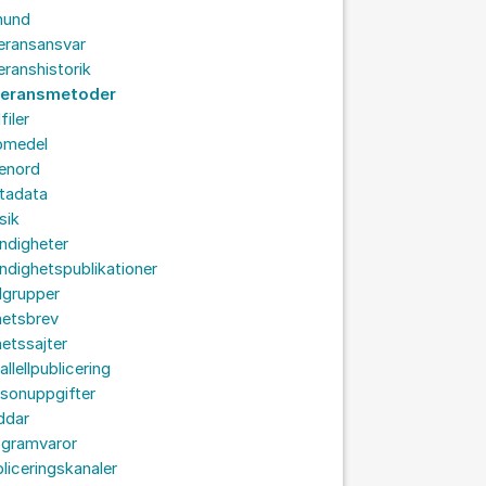
hund
eransansvar
eranshistorik
veransmetoder
filer
omedel
senord
tadata
sik
ndigheter
dighetspublikationer
lgrupper
hetsbrev
etssajter
allellpublicering
sonuppgifter
ddar
ogramvaror
liceringskanaler