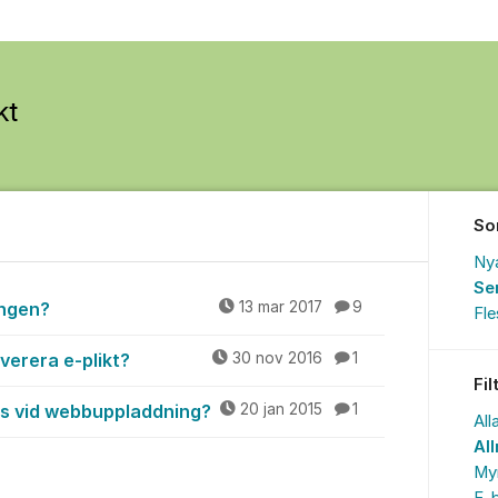
So
Ny
Se
ingen?
13 mar 2017
9
Fl
everera e-plikt?
30 nov 2016
1
Fil
as vid webbuppladdning?
20 jan 2015
1
All
Al
My