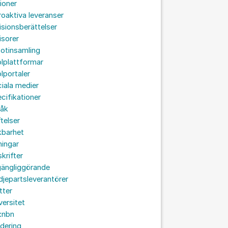
ioner
roaktiva leveranser
isionsberättelser
isorer
otinsamling
lplattformar
lportaler
iala medier
cifikationer
råk
ftelser
kbarhet
ningar
skrifter
lgängliggörande
djepartsleverantörer
tter
versitet
:nbn
idering