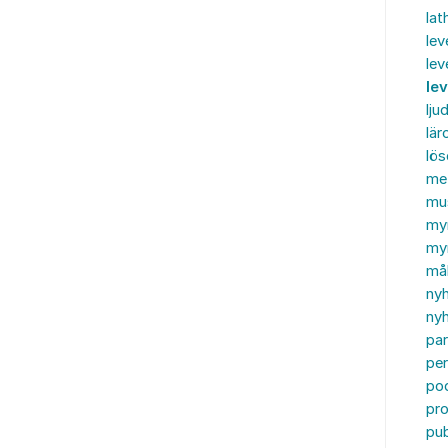
lat
lev
lev
le
ljud
lär
lö
me
mu
my
myn
må
ny
nyh
par
per
po
pr
pub