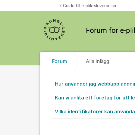
Hoppa till innehåll
Guide till e-pliktsleveranser
Forum
Alla inlägg
Alla inlägg
Hur använder jag webbuppladdn
Kan vi anlita ett företag för att l
Vilka identifikatorer kan använd