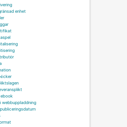
ivering
gränsad enhet
der
oggar
tifikat
taspel
italisering
itisering
tributör
a
nation
böcker
liktslagen
leveransplikt
cebook
 i webbuppladdning
 publiceringsdatum
s
format