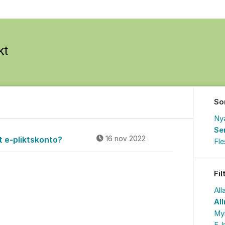
So
Ny
Se
tt e-pliktskonto?
16 nov 2022
Fl
Fil
All
Al
My