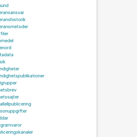
hund
eransansvar
eranshistorik
veransmetoder
filer
omedel
senord
tadata
sik
ndigheter
dighetspublikationer
lgrupper
hetsbrev
etssajter
allellpublicering
sonuppgifter
ddar
ogramvaror
liceringskanaler