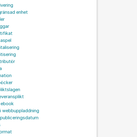
ivering
gränsad enhet
der
oggar
tifikat
taspel
italisering
itisering
tributör
a
nation
böcker
liktslagen
leveransplikt
cebook
 i webbuppladdning
 publiceringsdatum
s
format