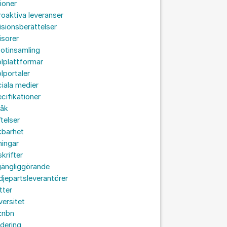
ioner
roaktiva leveranser
isionsberättelser
isorer
otinsamling
lplattformar
lportaler
iala medier
cifikationer
råk
ftelser
kbarhet
ningar
skrifter
lgängliggörande
djepartsleverantörer
tter
versitet
:nbn
idering