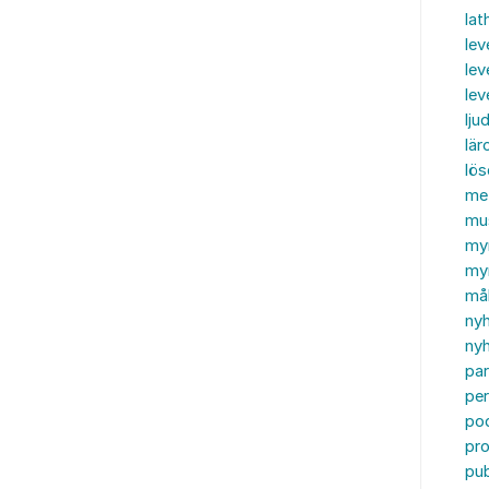
lat
lev
lev
le
ljud
lär
lö
me
mu
my
myn
må
ny
nyh
par
per
po
pr
pub