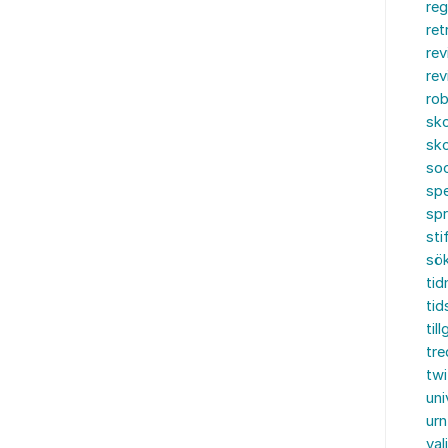
reg
ret
rev
rev
rob
sko
sko
soc
spe
sp
sti
sö
tid
tid
til
tre
twi
uni
urn
val