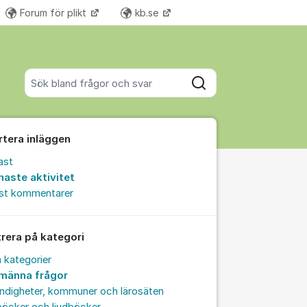
Forum för plikt
kb.se
Fler supportlänkar
Sök bland alla inlägg
Sök
rtera inläggen
ast
naste aktivitet
est kommentarer
trera på kategori
a kategorier
lmänna frågor
ndigheter, kommuner och lärosäten