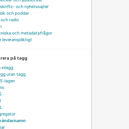
böcker och ljudböcker
skrifts- och nyhetssajter
sik och poddar
och radio
m
kniska och metadatafrågor
e leveranspliktigt
trera på tagg
a inlägg
ägg utan tagg
S-lagen
ris
S
I
L
gregator
vändarnamn
par