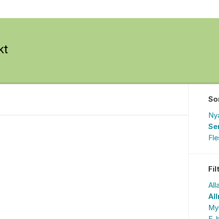
So
Ny
Se
Fl
Fil
All
Al
My