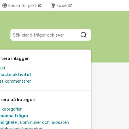
Forum för plikt
kb.se
Fler supportlänkar
Sök bland alla inlägg
Sök
rtera inläggen
ast
naste aktivitet
est kommentarer
trera på kategori
a kategorier
lmänna frågor
ndigheter, kommuner och lärosäten