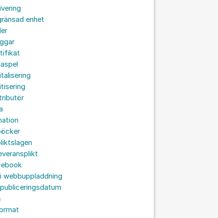
ivering
gränsad enhet
der
oggar
tifikat
taspel
italisering
itisering
tributör
a
nation
böcker
liktslagen
leveransplikt
cebook
 i webbuppladdning
 publiceringsdatum
s
format