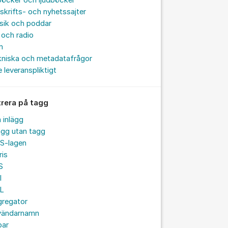
böcker och ljudböcker
skrifts- och nyhetssajter
sik och poddar
och radio
m
kniska och metadatafrågor
e leveranspliktigt
trera på tagg
a inlägg
ägg utan tagg
S-lagen
ris
S
I
L
gregator
vändarnamn
par