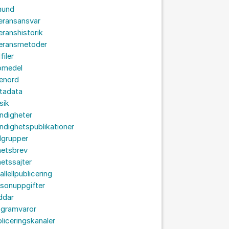
hund
eransansvar
eranshistorik
veransmetoder
filer
omedel
senord
tadata
sik
ndigheter
dighetspublikationer
lgrupper
hetsbrev
etssajter
allellpublicering
sonuppgifter
ddar
ogramvaror
liceringskanaler