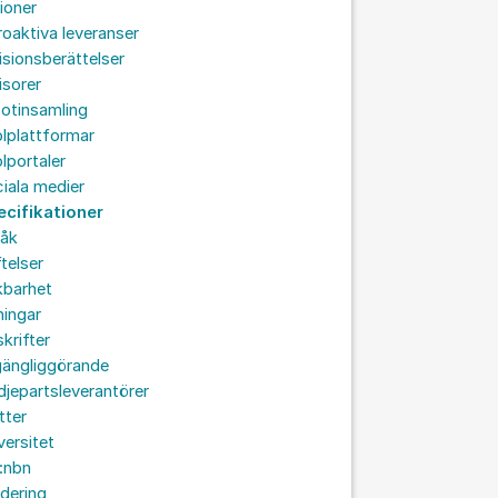
ioner
roaktiva leveranser
isionsberättelser
isorer
otinsamling
lplattformar
lportaler
iala medier
ecifikationer
råk
ftelser
kbarhet
ningar
skrifter
lgängliggörande
djepartsleverantörer
tter
versitet
:nbn
idering