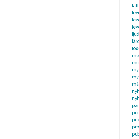
lat
lev
lev
le
ljud
lär
lö
me
mu
my
myn
må
ny
nyh
par
per
po
pr
pub