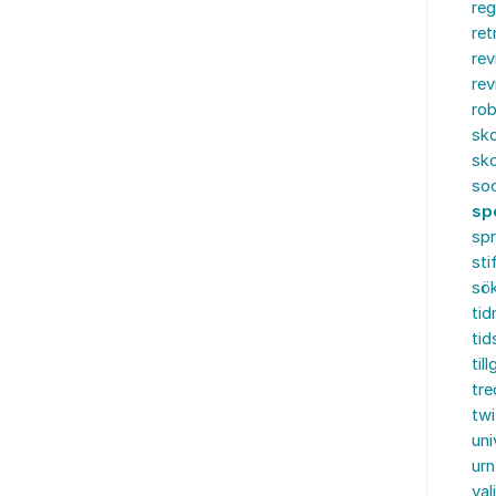
reg
ret
rev
rev
rob
sko
sko
soc
sp
sp
sti
sö
tid
tid
til
tre
twi
uni
urn
val