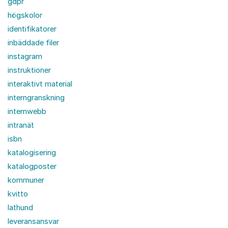
gdpr
högskolor
identifikatorer
inbäddade filer
instagram
instruktioner
interaktivt material
interngranskning
internwebb
intranät
isbn
katalogisering
katalogposter
kommuner
kvitto
lathund
leveransansvar