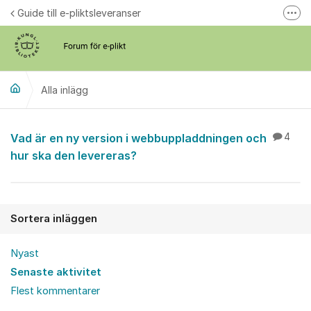
Hoppa till innehåll
Guide till e-pliktsleveranser
Fler
Forum för plikt
kb.se
Alla inlägg
Alla inlägg
Vad är en ny version i webbuppladdningen och
4
hur ska den levereras?
Sortera inläggen
Nyast
Senaste aktivitet
Flest kommentarer