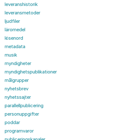
leveranshistorik
leveransmetoder
ljudfiler
läromedel
lösenord
metadata
musik
myndigheter
myndighetspublikationer
målgrupper
nyhetsbrev
nyhetssajter
parallellpublicering
personuppgifter
poddar
programvaror
publiceringskanaler