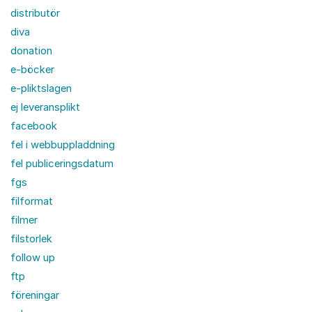
distributör
diva
donation
e-böcker
e-pliktslagen
ej leveransplikt
facebook
fel i webbuppladdning
fel publiceringsdatum
fgs
filformat
filmer
filstorlek
follow up
ftp
föreningar